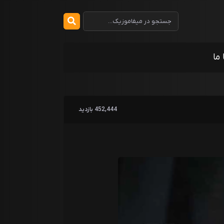
 ما
452,444 بازدید