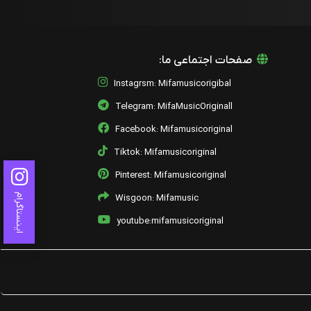
صفحات اجتماعی ما:
Instagrsm: Mifamusicorigibal
Telegram: MifaMusicOriginall
Facebook: Mifamusicoriginal
Tiktok: Mifamusicoriginal
Pinterest: Mifamusicoriginal
اینستاگرام
Wisgoon: Mifamusic
youtube:mifamusicoriginal