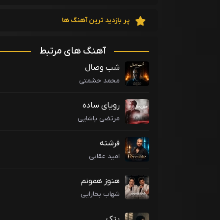
پر بازدید ترین آهنگ ها
آهنگ های مرتبط
شب وصال
محمد حشمتی
رویای ساده
مرتضی پاشایی
فرشته
امید عقابی
هنوز همونم
شهاب بخارایی
پتک