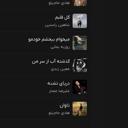
هادی حاجیلو
گل قلبم
شاهین راستین
میخوام ببخشم خودمو
روزبه بمانی
گذشته آب از سر من
معین زندی
دریای تشنه
علیرضا عصار
تاوان
هادی حاجیلو