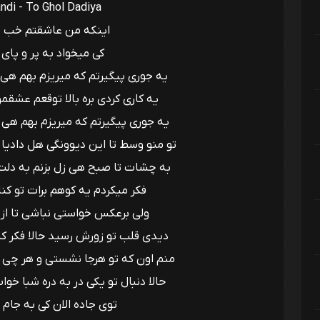
ndi - To Ghol Dadiya
اینکه من عاشقتم خب 
کی میخواد به پر و پای
یه جوری پیگیرتم که میریزم بهم هی م
یه کاری کردی بره بالا توقعم عشقم
یه جوری پیگیرتم که میریزم بهم هی م
تو منو وسط تا این دیوونگی هل دادیا تو
به چشات تا صبح هی زل بزنم به دلت
فکر میکردم یه کوهم برات تو کن
ولی برعکس خواستی نباشی تا از 
دیدی قلب تو زورش رسید حالا فکر ک
منم اون که تو هرجا نشستی و هر چی
حالا دنبال تو یکی در به دره شبا خ
توی جاده الان کی به جام 