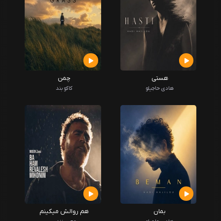
هستی
چمن
هادی حاجیلو
کاکو بند
بمان
هم روالش میکینم