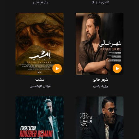
هادی حاجیلو
روزبه بمانی
شهر خالی
امشب
روزبه بمانی
عرفان طهماسبی