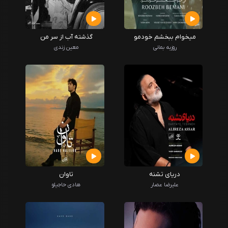
میخوام ببخشم خودمو
گذشته آب از سر من
روزبه بمانی
معین زندی
دریای تشنه
تاوان
علیرضا عصار
هادی حاجیلو