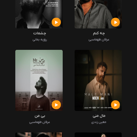
چه کنم
چشمات
عرفان طهماسبی
روزبه بمانی
مال منی
بی من
معین زندی
عرفان طهماسبی