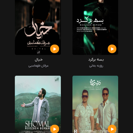
بسه برگرد
خیال
روزبه بمانی
عرفان طهماسبی