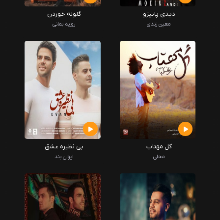
دیدی پاییزو
گلوله خوردن
معین زندی
روزبه بمانی
گل مهتاب
بی نظیره عشق
محلی
ایوان بند