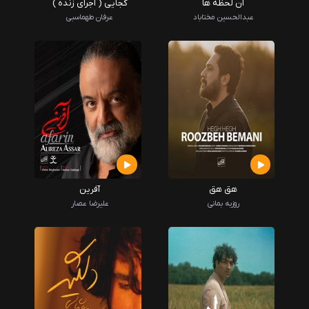
آن لحظه ها
کجایی ( اجرای زنده )
عبدالحسین مختاباد
عرفان طهماسبی
هق هق
آفرین
روزبه بمانی
علیرضا عصار