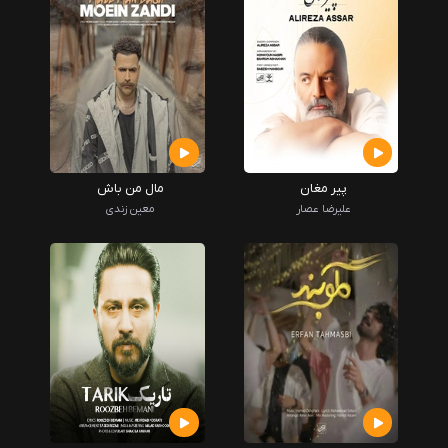
پیر مغان
مال من باش
علیرضا عصار
معین زندی