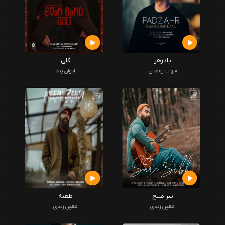
پادزهر
گلی
شهاب رمضان
ایوان بند
سر صبح
طعنه
معین زندی
معین زندی