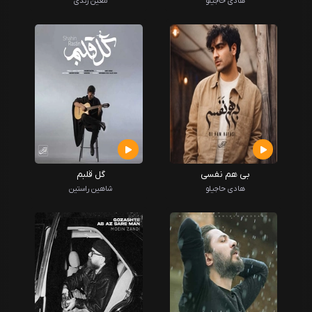
هادی حاجیلو
معین زندی
بی هم نفسی
گل قلبم
هادی حاجیلو
شاهین راستین