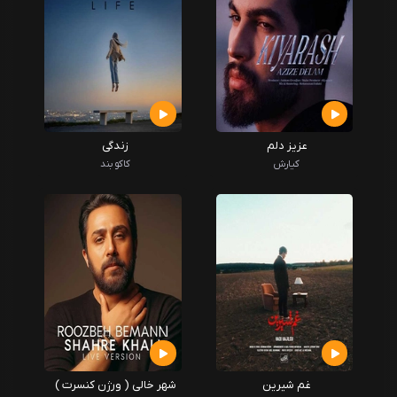
عزیز دلم
زندگی
کیارش
کاکو بند
غم شیرین
شهر خالی ( ورژن کنسرت )