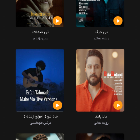
بی حرف
تن صدات
روزبه بمانی
معین زندی
بالا بلند
ماه مو ( اجرای زنده )
روزبه بمانی
عرفان طهماسبی