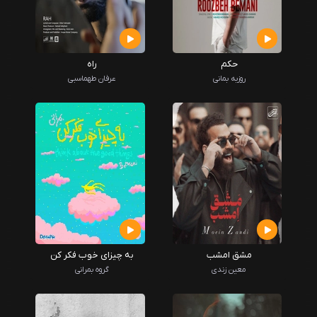
حکم
راه
روزبه بمانی
عرفان طهماسبی
مشق امشب
به چیزای خوب فکر کن
معین زندی
گروه بمرانی