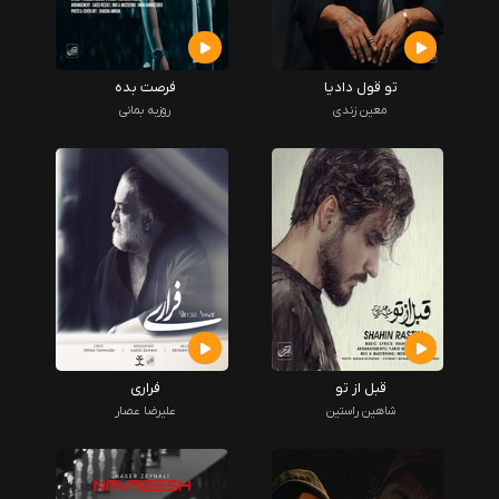
تو قول دادیا
فرصت بده
معین زندی
روزبه بمانی
قبل از تو
فراری
شاهین راستین
علیرضا عصار