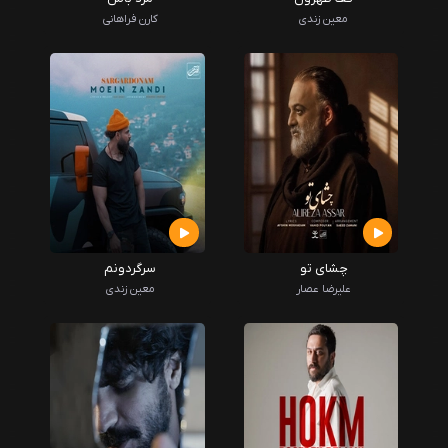
معین زندی
کارن فراهانی
چشای تو
سرگردونم
علیرضا عصار
معین زندی