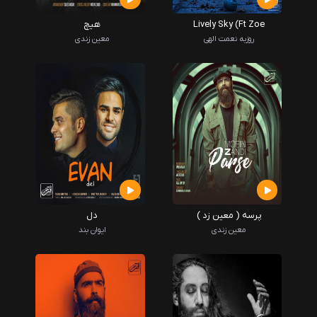
Lively Sky (Ft Zoe
هیچ
Tiganouria)
روزبه نعمت الهی
معین زندی
پرسه ( معین زد )
دل
معین زندی
ایوان بند