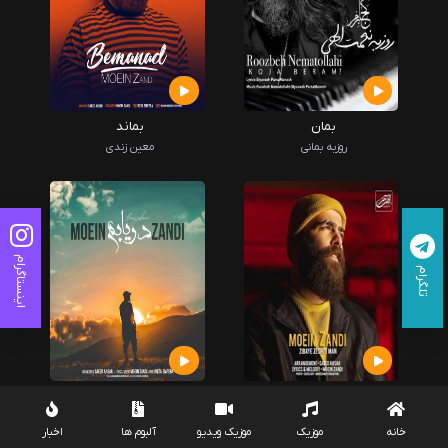
بمان
بماند
روزبه بمانی
معین زندی
اینستاگرام
تلگرام
زیبای زشت من
دریابم
معین زندی
معین زندی
خانه
موزیک
موزیک ویدیو
آلبوم ها
اخبار