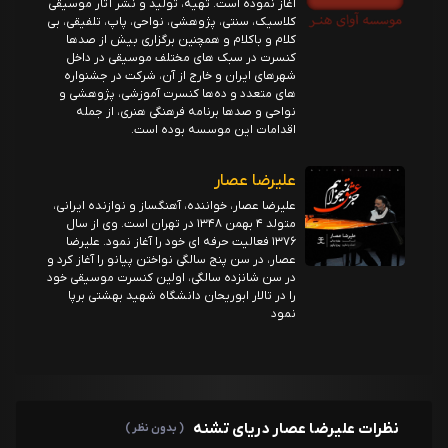
آغاز نموده است. تهیه، تولید و نشر آثار موسیقی
کلاسیک، سنتی، پژوهشی، نواحی، پاپ، تلفیقی، بی
کلام و باکلام و همچنین برگزاری بیش از صدها
کنسرت در سبک های مختلف موسیقی در داخل
شهرهای ایران و خارج از آن، شرکت در جشنواره
های متعدد و ده‌ها کنسرت آموزشی، پژوهشی و
نواحی و صدها برنامه فرهنگی هنری، از جمله
اقدامات این موسسه بوده است.
علیرضا عصار
علیرضا عصار، خواننده، آهنگساز و نوازنده ایرانی،
متولد ۴ بهمن ۱۳۴۸ در تهران است. وی از سال
۱۳۷۶ فعالیت حرفه ای خود را آغاز نمود. علیرضا
عصار، در سن پنج سالگی نواختن پیانو را آغاز کرد و
در سن شانزده سالگی، اولین کنسرت موسیقی خود
را در تالار ابوریحان دانشگاه شهید بهشتی برپا
نمود
نظرات علیرضا عصار دریای تشنه
( بدون نظر )