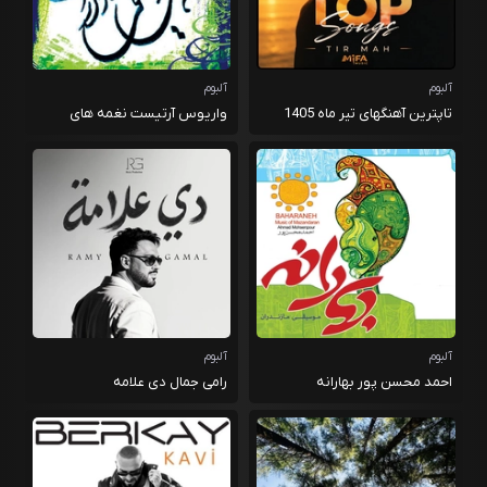
آلبوم
آلبوم
تاپترین آهنگهای تیر ماه 1405
واریوس آرتیست نغمه های
موسیقی مازندران
آلبوم
آلبوم
احمد محسن پور بهارانه
رامی جمال دی علامه