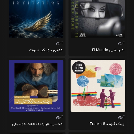
آلبوم
آلبوم
امیر نظری El Mundo
مهدی جهانگیر دعوت
آلبوم
آلبوم
پینک فلوید 8-Tracks
محسن نفر ردیف هفت موسیقی
ایرانی دستگاه نوا سل