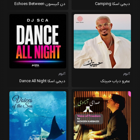
دیجی اسکا Camping
دن گیبسون Echoes Between
Clouds
آلبوم
آلبوم
عمرو دیاب حبیتک
دیجی اسکا Dance All Night