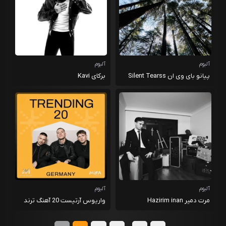
آلبوم
آلبوم
پیانو بای وی ان Silent Tearss
برکای Kavi
آلبوم
آلبوم
مرت دمیر Hazirim inan
واریوس آرتیست 20 آهنگ ترند
Kaybolmaya
آلمانی