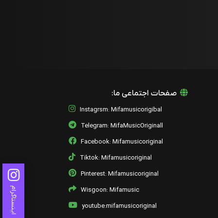
صفحات اجتماعی ما:
Instagrsm: Mifamusicorigibal
Telegram: MifaMusicOriginall
Facebook: Mifamusicoriginal
Tiktok: Mifamusicoriginal
Pinterest: Mifamusicoriginal
اینستاگرام
Wisgoon: Mifamusic
youtube:mifamusicoriginal