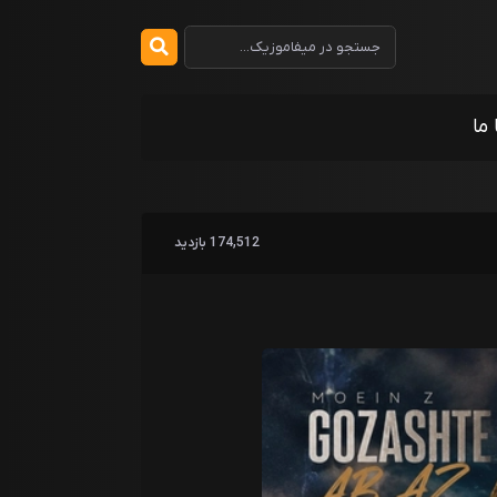
 ما
174,512 بازدید