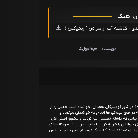
ان آهنگ
دی - گذشته آب از سر من ( ریمیکس )
نویسنده:
میفا موزیک
معین زد با نام اصلی محسن زندی متولد 8 آذر 1370 در شهر تویسرکان همدان، خواننده است. معین زد از
در جمع مهمانی ها اقدام به خوانندگی میکرده و
ر زیبایی که داشته تحسین می کردند و مشوق اصلی اش
خانواده و دوستانش بوده است معین زد از ۹ سالگی خواندن را شروع کرد و فعالیت خود را در سن ۱۲ سالگی
پ آغاز نمود. او معتقد است که سبک موسیقی‌اش خاص خودش