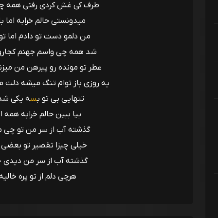
طرف کی غش کردی رفتی همه چی
میدونستی حالم خرابه اما با
من دلمو دست تو دادم اما تو
شد همه چی واسم جهنم کجارو
عطر تو مونده رو پیرهن من میزن
یه روزی باز توام تنگ میشه دلت می
تنهایی بی تو ب
س
ه یکی شد
بیا ببین حالم خرابه همه 
گذشته آب از سر من تو چی م
خیلی چیزا تقصیر تو بعضی 
گذشته آب از سر من دیدی 
هرچی دلم از تو پره خالیه