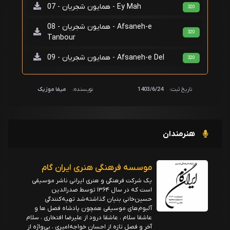
همایون شجریان - 07 - Ey Mah
320
همایون شجریان - 08 - Afsaneh-e
320
Tanbour
همایون شجریان - 09 - Afsaneh-e Del
320
تاریخ ثبت:
1403/6/24
نویسنده:
میفا موزیک
هنرمندان
موسسه فرهنگی هنری ایران گام
یک شرکت فرهنگی و هنری ایرانی ناشر موسیقی
است که در سال ۱۳۶۴ توسط صدرالدین
حسین‌خانی بنیان گذاشته‌شد تهیه‌کنندگی
آلبوم‌های موسیقی همچون پادشاه فصل ها و
عاشقا سلام ، عاشقا درود از علیرضا افتخاری ، سلام
آخر و فصل تازه از احسان خواجه‌امیری ، بی‌واژه از