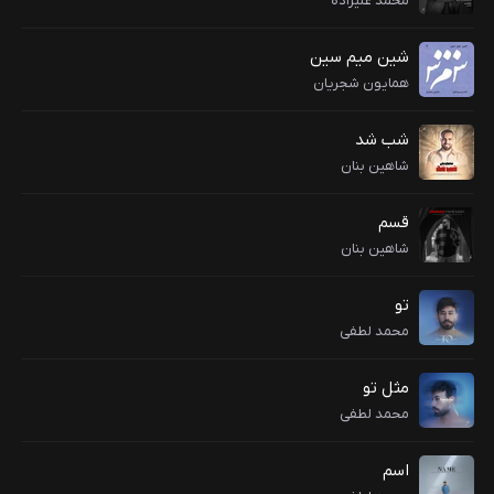
محمد علیزاده
شین میم سین
همایون شجریان
شب شد
شاهین بنان
قسم
شاهین بنان
تو
محمد لطفی
مثل تو
محمد لطفی
اسم