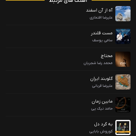
آهنگ های مرتبط
آه از آن اسفند
علیرضا افتخاری
مست قلندر
سامی یوسف
محتاج
محمد رضا شجریان
گلوبند ایران
علیرضا قربانی
مابین زمان
حامد نیک پی
به گرد دل
کوروش بابایی