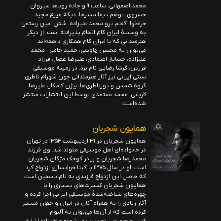
محمد اصفهانی، ساعت ۹ و جاده رویاها سیروان
خسروی، توهم نیما مسیحا، دیگه میرم مجید
خراطها، گفتم نرو محمد علیزاده، شش امین رستمی
به وسیلهٔ ایران گام انجام پذیرفته است. از دیگر
هنرمندانی که با ایران گام همکاری داشته‌اند
می‌توان به محسن چاوشی، حمید حامی ، محمد
علیزاده، خشایار اعتمادی، علیرضا عصار، فرزاد
فرزین، گرشا رضایی نام برد. در زمینه موسیقی
سنتی ایرانی نیز آثار هنرمندانی چون شهرام ناظری،
گروه شمس و پورناظری‌ها، بیژن کامکار، علیرضا
قربانی، محمد معتمدی توسط این انتشارات منتشر
شده‌است
همایون شجریان
همایون شجریان در ۳۱ اردیبهشت ۱۳۵۴ در تهران
در خانواده‌ای اهل موسیقی متولد شد. وی فرزند
محمدرضا شجریان و برادر کوچک مژگان شجریان
است. او در سال ۱۳۷۵ با گیتا خوانساری ازدواج کرد
که حاصل این ازدواج فرزندی به نام یاسمین است
همایون شجریان کنسرت‌های بسیاری را با
چهره‌های شناخته‌شدهٔ موسیقی ایرانی اجرا کرده و
آثار زیادی را به همراه آنان در ایران و جهان منتشر
کرده است که از آن‌ها می‌توان به آلبوم