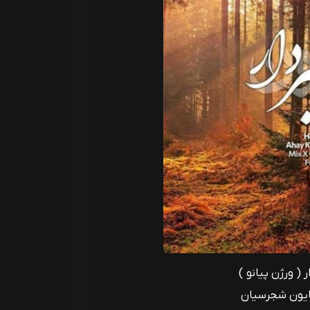
( ورژن پیانو )
ایون شجرسیان