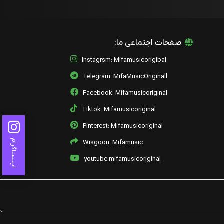
صفحات اجتماعی ما:
Instagrsm: Mifamusicorigibal
Telegram: MifaMusicOriginall
Facebook: Mifamusicoriginal
Tiktok: Mifamusicoriginal
Pinterest: Mifamusicoriginal
اینستاگرام
Wisgoon: Mifamusic
youtube:mifamusicoriginal