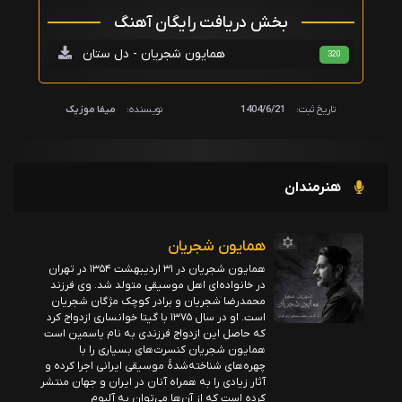
بخش دریافت رایگان آهنگ
همایون شجریان - دل ستان
320
تاریخ ثبت:
1404/6/21
نویسنده:
میفا موزیک
هنرمندان
همایون شجریان
همایون شجریان در ۳۱ اردیبهشت ۱۳۵۴ در تهران
در خانواده‌ای اهل موسیقی متولد شد. وی فرزند
محمدرضا شجریان و برادر کوچک مژگان شجریان
است. او در سال ۱۳۷۵ با گیتا خوانساری ازدواج کرد
که حاصل این ازدواج فرزندی به نام یاسمین است
همایون شجریان کنسرت‌های بسیاری را با
چهره‌های شناخته‌شدهٔ موسیقی ایرانی اجرا کرده و
آثار زیادی را به همراه آنان در ایران و جهان منتشر
کرده است که از آن‌ها می‌توان به آلبوم