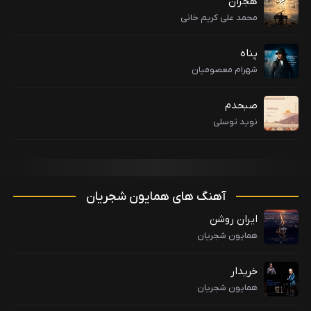
هجران
محمد علی کریم خانی
پناه
شهرام معصومیان
صبحدم
نوید توسلی
آهنگ های همایون شجریان
ایران روشن
همایون شجریان
خریدار
همایون شجریان