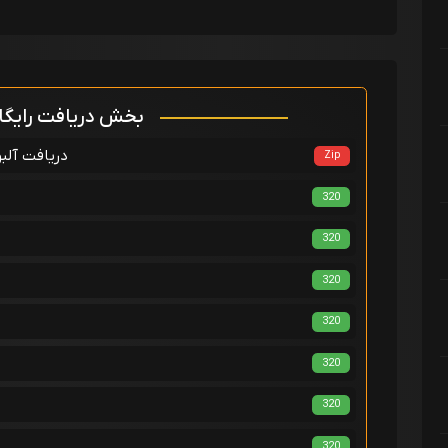
بخش دریافت رایگ
دریافت آلبو
Zip
320
320
320
320
320
320
320