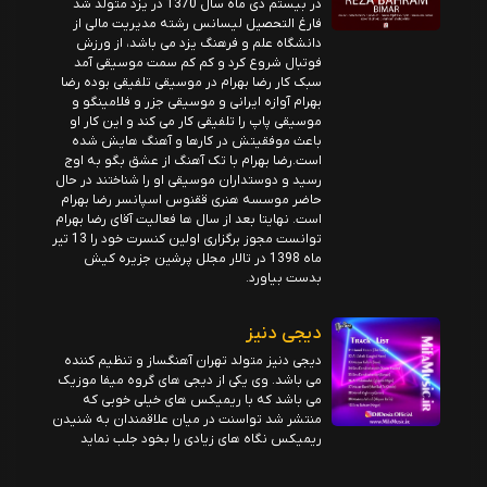
در بیستم دی ماه سال 1370 در یزد متولد شد
فارغ التحصیل لیسانس رشته مدیریت مالی از
دانشگاه علم و فرهنگ یزد می باشد، از ورزش
فوتبال شروع کرد و کم کم سمت موسیقی آمد
سبک کار رضا بهرام در موسیقی تلفیقی بوده رضا
بهرام آوازه ایرانی و موسیقی جزر و فلامینگو و
موسیقی پاپ را تلفیقی کار می کند و این کار او
باعث موفقیتش در کارها و آهنگ هایش شده
است.رضا بهرام با تک آهنگ از عشق بگو به اوج
رسید و دوستداران موسیقی او را شناختند در حال
حاضر موسسه هنری ققنوس اسپانسر رضا بهرام
است. نهایتا بعد از سال ها فعالیت آقای رضا بهرام
توانست مجوز برگزاری اولین کنسرت خود را 13 تیر
ماه 1398 در تالار مجلل پرشین جزیره کیش
بدست بیاورد.
دیجی دنیز
دیجی دنیز متولد تهران آهنگساز و تنظیم کننده
می باشد. وی یکی از دیجی های گروه میفا موزیک
می باشد که با ریمیکس های خیلی خوبی که
منتشر شد تواسنت در میان علاقمندان به شنیدن
ریمیکس نگاه های زیادی را بخود جلب نماید