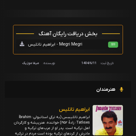
بخش دریافت رایگان آهنگ
ابراهیم تاتلیس - Megri Megri
320
تاریخ ثبت:
1404/6/11
نویسنده:
میفا موزیک
هنرمندان
ابراهیم تاتلیس
ابراهیم تاتلیسِس (به ترکی استانبولی: İbrahim
Tatlıses؛ زادهٔ ۱۹۵۲) خواننده، هنرپیشه و کارگردان
اهل ترکیه است. پدر او از عرب‌های ترکیه و
مادرش از کردهای ترکیه بوده است مردم در ترکیه