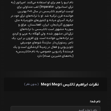
نام ایبو را هم برای او استفاده می‌کنند. امپراتور (به
ترکی استانبولی: İmparator) لقب متداولی برای
اوست ابراهیم تاتلیسس در سال ۲۰۱۱ بهترین
خواننده قرن ترکیه شد. او با ترانه‌های ترکی خود در
ترکیه، آسیای میانه و کشورهای خاورمیانه مثل
جمهوری آذربایجان، ایران، افغانستان، عراق و
سوریه مشهور است تاتلیسس با ترانه‌های
ترکی‌اش مشهور شده، ولی گهگاه به عربی و کردی
نیز ترانه‌هایی خوانده است. وی افزون بر این، یک
تاجر، رستوران‌دار، سازندهٔ شوهای موسیقی
تلویزیونی و فعال در زمینهٔ گردشگری است و یک
فرستندهٔ رادیویی خصوصی به نام «تاتلیسس»
(به‌معنای «شیرین صدا») دارد
نظرات ابراهیم تاتلیس Megri Megri
( بدون نظر )
نام شما: