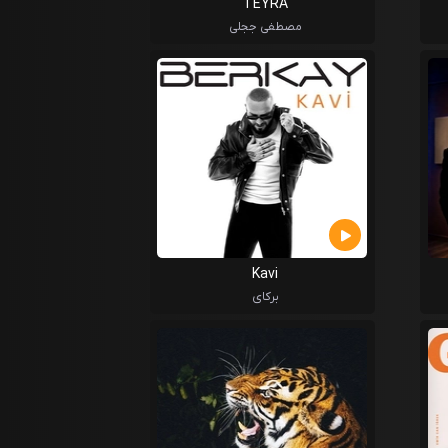
TEYRA
مصطفی ججلی
Kavi
برکای