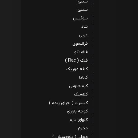
سنتی
سنتی
سوئیس
شاد
عربی
فرانسوی
فلامنکو
فلک ( Flac )
کافه موزیک
کانادا
کره جنوبی
کلاسیک
کنسرت ( اجرای زنده )
کوچه بازاری
گلهای تازه
محرم
محلی ( بلوچستان )