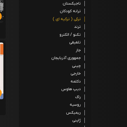
تاجیکستان
ترانه کودکان
ترکی ( ترکیه ای )
ترند
تکنو / الکترو
تلفیقی
جاز
جمهوری آذربایجان
چینی
خارجی
دکلمه
دیپ هاوس
راک
روسیه
ریمیکس
ژاپنی