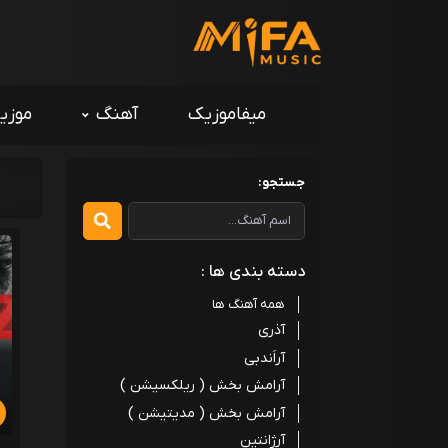
میفاموزیک
آهنگ
موزی
جستجو:
دسته بندی ها :
همه آهنگ ها
آذری
آراَندبی
آرامش بخش ( ریلکسیشن )
آرامش بخش ( مدیتیشن )
آرژانتین