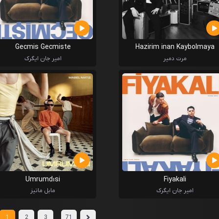
Gecmis Gecmiste
Hazirim inan Kaybolmaya
مرت دمیر
امیر جان ایگرک
Umrumdısi
Fiyakali
امیر جان ایگرک
مابل ماتیز
...
1
2
3
71