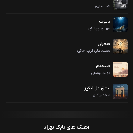
امیر نظری
دعوت
مهدی جهانگیر
هجران
محمد علی کریم خانی
صبحدم
نوید توسلی
عشق دل انگیز
احمد چگیل
آهنگ های بابک بهراد