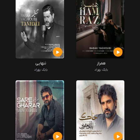
همراز
تنهایی
بابک بهراد
بابک بهراد