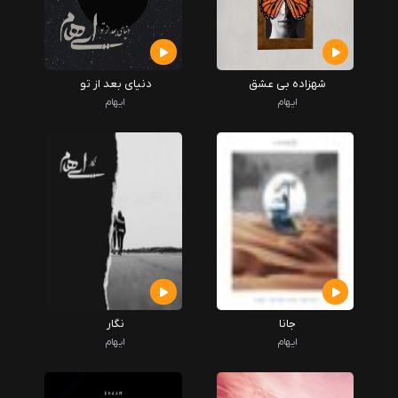
شهزاده بی عشق
دنیای بعد از تو
ایهام
ایهام
جانا
نگار
ایهام
ایهام