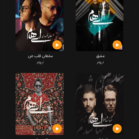
عشق
سلطان قلب من
ایهام
ایهام