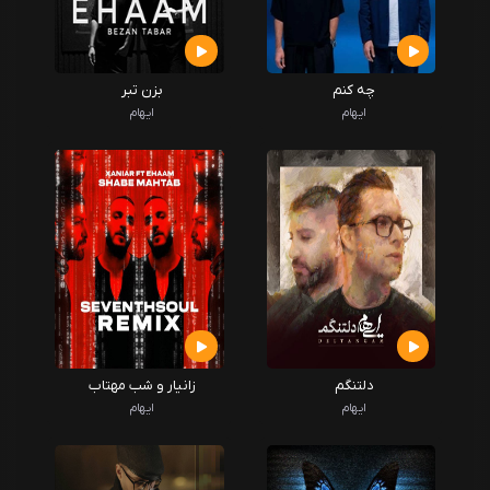
چه کنم
بزن تبر
ایهام
ایهام
دلتنگم
زانیار و شب مهتاب
ایهام
ایهام