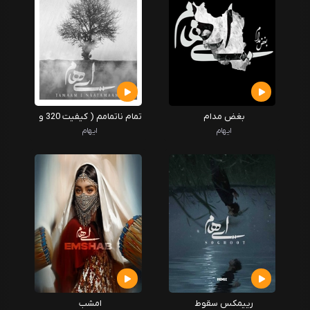
بغض مدام
تمام ناتمامم ( کیفیت 320 و
ویو wav)
ایهام
ایهام
رییمکس سقوط
امشب