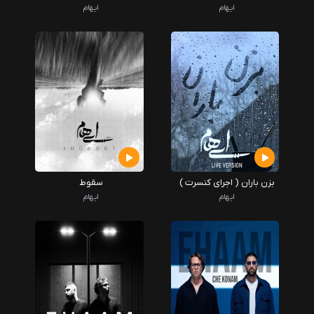
ایهام
ایهام
بزن باران ( اجرای کنسرت )
سقوط
ایهام
ایهام