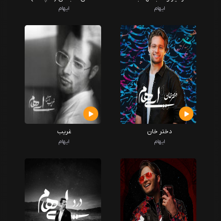
ایهام
ایهام
دختر خان
غریب
ایهام
ایهام