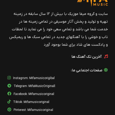
ایهام
تمام ناتمام ( ویو wav)
سایت و گروه میفا موزیک با بیش از ۱۲ سال سابقه در زمینه
ایهام
تهیه و تولید و پخش آثار موسیقی در تمامی زمینه ها در
تمام ناتمامم
خدمت شما می باشد و تمامی سعی خود را می نماید تا لحظات
ایهام
ناب و خوشی را با آهنگهای جدید در تمامی سبک ها و ریمیکس
سقوط ( ریمیکس )
و پادکست های شاد برای شما بوجود آورد
ایهام
آخرین تک آهنگ ها
امشب
ایهام
صفحات اجتماعی ما:
بزن بارن ( اجرای کنسرت )
ایهام
Instagrsm: Mifamusicorigibal
Telegram: MifaMusicOriginall
شهزاده بی عشق
ایهام
Facebook: Mifamusicoriginal
Tiktok: Mifamusicoriginal
سقوط
ایهام
Pinterest: Mifamusicoriginal