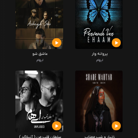
پروانه وار
عاشق شو
ایهام
ایهام
زانیار و شب مهتاب
سلطان قلب من ( آنپلاگد )