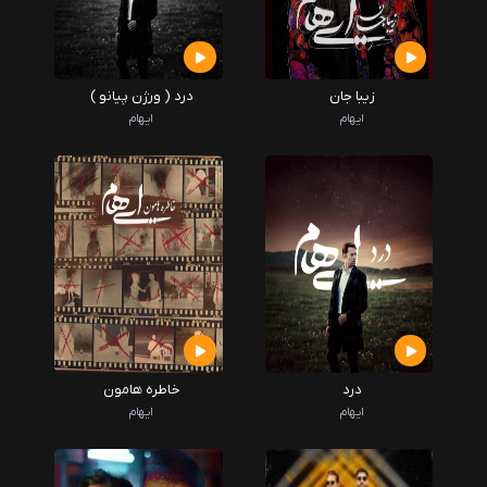
زیبا جان
درد ( ورژن پیانو )
ایهام
ایهام
درد
خاطره هامون
ایهام
ایهام