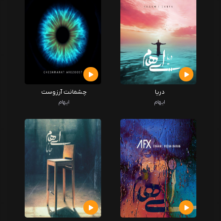
دریا
چشمانت آرزوست
ایهام
ایهام