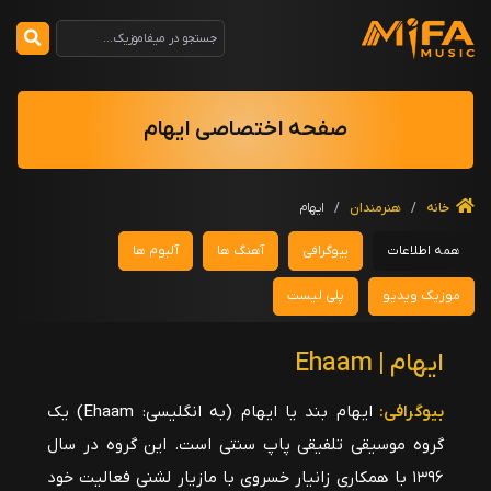
صفحه اختصاصی ایهام
خانه
/
هنرمندان
/
ایهام
همه اطلاعات
بیوگرافی
آهنگ ها
آلبوم ها
موزیک ویدیو
پلی لیست
ایهام | Ehaam
بیوگرافی:
ایهام بند یا ایهام (به انگلیسی: Ehaam) یک
گروه موسیقی تلفیقی پاپ سنتی است. این گروه در سال
۱۳۹۶ با همکاری زانیار خسروی با مازیار لشنی فعالیت خود