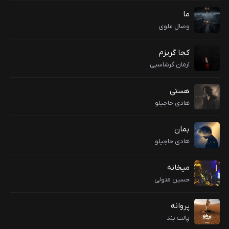
ما
وصال علوی
کجا گریزم
آرمان گرشاسبی
هستی
هادی حاجیلو
بمان
هادی حاجیلو
میخانه
حسین متولی
پروانه
پالت بند