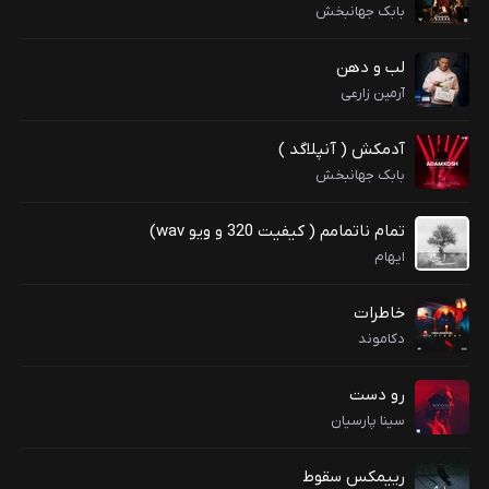
بابک جهانبخش
لب و دهن
آرمین زارعی
آدمکش ( آنپلاگد )
بابک جهانبخش
تمام ناتمامم ( کیفیت 320 و ویو wav)
ایهام
خاطرات
دکاموند
رو دست
سینا پارسیان
رییمکس سقوط