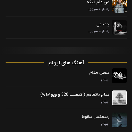
من دلم تنگه
زانیار خسروی
چمدون
زانیار خسروی
آهنگ های ایهام
بغض مدام
ایهام
تمام ناتمامم ( کیفیت 320 و ویو wav)
ایهام
رییمکس سقوط
ایهام