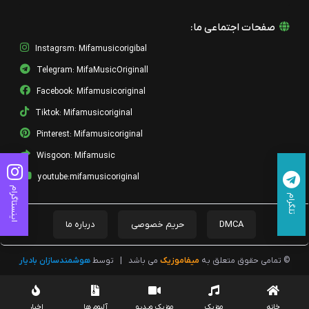
صفحات اجتماعی ما:
Instagrsm: Mifamusicorigibal
Telegram: MifaMusicOriginall
Facebook: Mifamusicoriginal
Tiktok: Mifamusicoriginal
Pinterest: Mifamusicoriginal
Wisgoon: Mifamusic
youtube:mifamusicoriginal
اینستاگرام
تلگرام
DMCA
حریم خصوصی
درباره ما
© تمامی حقوق متعلق به
میفاموزیک
می باشد
|
توسط
هوشمندسازان بادیار
خانه
موزیک
موزیک ویدیو
آلبوم ها
اخبار