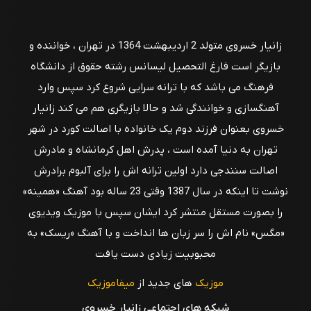
زانیار خسروی متولد 2 اردیبهشت 1364 در تهران ، خواننده و
بازیگر است فارغ التحصیل لیسانس رشته حقوق از دانشگاه
فرهنگ می باشد که با ترانه سرایی شروع کرد سپس وارد
آهنگسازی و خوانندگی شد و حالا بازیگری هم می کند زانیار
خسروی بعنوان فرزند دوم یک خانواده با اصالت کورد در شهر
تهران به دنیا آمده است ، پدرش اهل کرمانشاه و مادرش
اصالت سنندجی دارد اولین ترانه اش را برای آلبوم برادرش
نوشت تا اینکه در سال 1387 وقتی 23 ساله بود آهنگ «همینه»
را بصورت مستقل منتشر کرد ایشان سپس با موزیک ویدیوی
«مگس» نام اش را سر زبان ها انداخت و با آهنگ «ریسک» به
محبوبیت زیادی دست یافت
موزیک
های جدید از
میفاموزیک
شبکه های اجتماعی زانیار خسروی