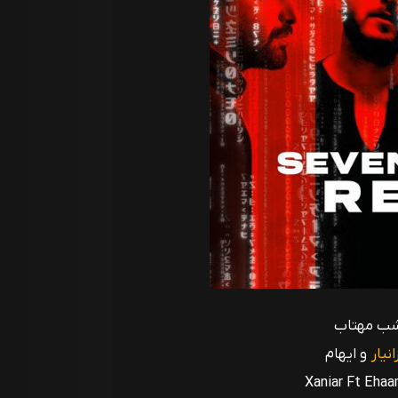
 شب مهتاب
انیار
و ایهام
Xaniar Ft Eha