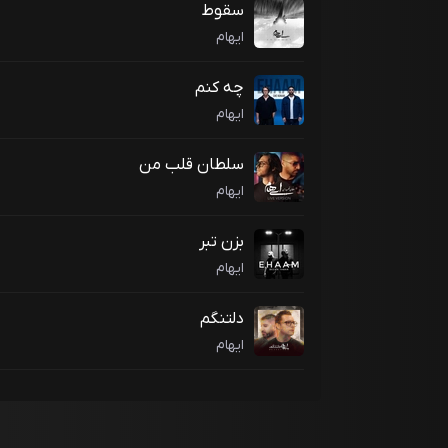
سقوط
ایهام
چه کنم
ایهام
سلطان قلب من
ایهام
بزن تبر
ایهام
دلتنگم
ایهام