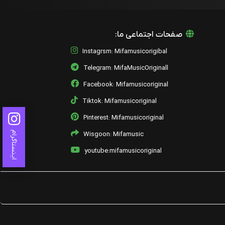
صفحات اجتماعی ما:
Instagrsm: Mifamusicorigibal
Telegram: MifaMusicOriginall
Facebook: Mifamusicoriginal
Tiktok: Mifamusicoriginal
Pinterest: Mifamusicoriginal
اینستاگرام
Wisgoon: Mifamusic
youtube:mifamusicoriginal