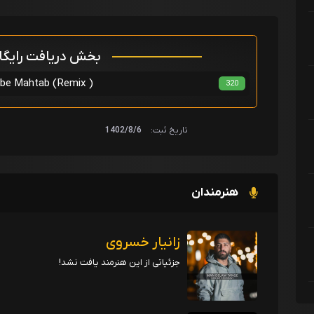
بخش دریافت رایگ
زانیار خسروی - tab (Remix
320
تاریخ ثبت:
1402/8/6
هنرمندان
زانیار خسروی
جزئیاتی از این هنرمند یافت نشد!