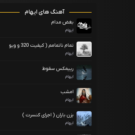
آهنگ های ایهام
بغض مدام
ایهام
تمام ناتمامم ( کیفیت 320 و ویو
wav)
ایهام
رییمکس سقوط
ایهام
امشب
ایهام
بزن باران ( اجرای کنسرت )
ایهام