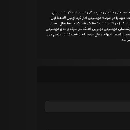
هام (به انگلیسی: Ehaam) یک گروه موسیقی تلفیقی پاپ سنتی است. این گروه در سال
الیت خود را در عرصه موسیقی آغاز کرد اولین قطعهٔ این
گروه با عنوان بغض (با بازی امیر آقایی و ویشکا آسایش) در ۳۱ مرداد ۹۶ منتشر شد که با استقبال بسیار
ارشناسان موسیقی بهترین آهنگ در سبک پاپ و موسیقی
 ۹۶ ساخته‌شده‌است دومین قطعه ایهام ،«حال من» نام داشت که در پنجم دی