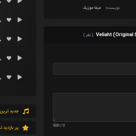
نویسنده:
میفا موزیک
( نظر )
جدید ترین 
0 / 500
پر بازدید ت