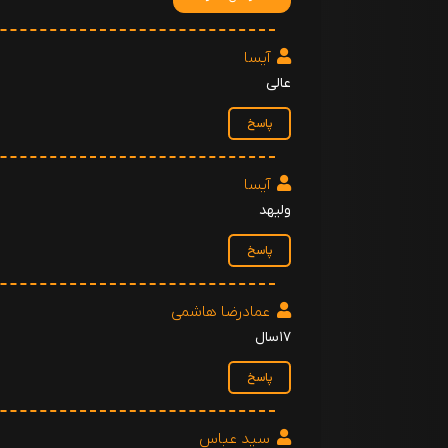
آیسا
عالی
پاسخ
آیسا
ولیهد
پاسخ
عمادرضا هاشمی
۱۷سال
پاسخ
سید عباس