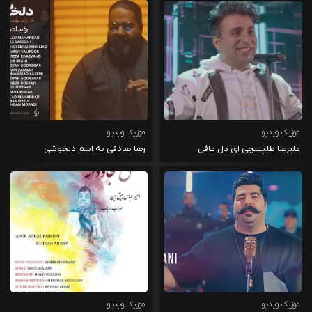
موزیک ویدیو
موزیک ویدیو
علیرضا طلیسچی ای دل غافل
رضا صادقی به اسم دلخوشی
موزیک ویدیو
موزیک ویدیو