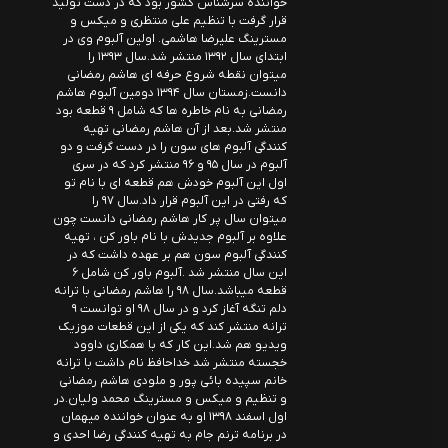
خواننده سرشناس کشور بود که در دست تولید
قرار گرفت با تنظیم علی منتظری و میکس و
مسترینگ علیرضا هاشمی. اولین آلبوم وی در
ابتدای سال ۱۳۹۲ منتشر شد.سال ۱۳۹۳ را
میتوان نقطه شروع حرفه ای هاشم رمضانی
دانست.زمستان سال ۱۳۹۴ دومین آلبوم هاشم
رمضانی به نام خاطره ها که شامل ۹ قطعه بود
منتشر شد.بعد از آن هاشم رمضانی تهیه
کنندگی آلبوم های سون را در دست گرفت و دو
آلبوم در سال ۹۵ و ۹۶ منتشر کرد که در سری
اول این آلبوم خودش هم قطعه ای با نام تو
که رفتی در این آلبوم قرار داد.سال ۹۷ را
میتوان سال پر کار هاشم رمضانی دانست چون
علاوه بر آلبوم جدیدش با نام باور کن ، تهیه
کنندگی آلبوم سون هم بر عهده داشت که در
این سال منتشر شد .آلبوم باور کن شامل ۶
قطعه میباشد.سال ۹۸ را هاشم رمضانی با ترانه
دلم تنگه آغاز کرد و در سال ۹۸ او توانست ۹
ترانه منتشر کند که یکی از این قطعات موزیک
ویدیو هم شد.این کار که با همکاری داوود
خجسته منتشر شد خداحافظ نام داشت با ترانه
خانم سپیده بائی پور و ملودی هاشم رمضانی
و تنظیم و میکس و مسترینگ محمد ولیان.در
اول اسفند ۱۳۹۸ او به عنوان خواننده میهمان
در برنامه ترنم جام به تهیه کنندگی رضا احدی و