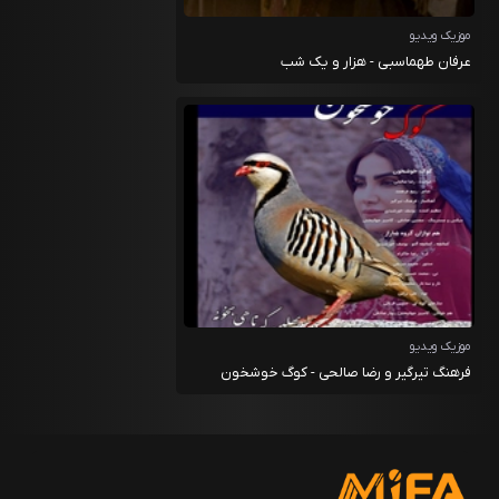
موزیک ویدیو
عرفان طهماسبی - هزار و یک شب
موزیک ویدیو
فرهنگ تیرگیر و رضا صالحی - کوگ خوشخون