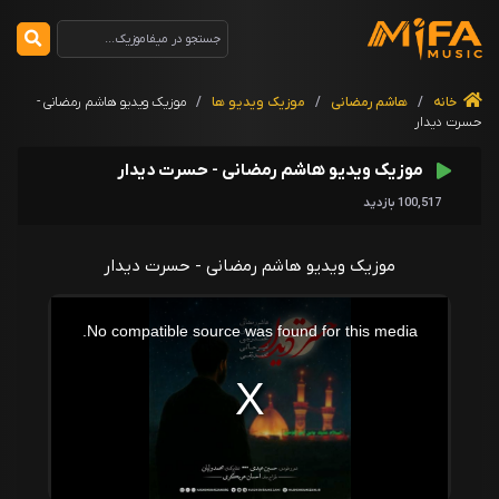
خانه
/
هاشم رمضانی
/
موزیک ویدیو ها
/
موزیک ویدیو هاشم رمضانی -
حسرت دیدار
موزیک ویدیو هاشم رمضانی - حسرت دیدار
100,517 بازدید
موزیک ویدیو هاشم رمضانی - حسرت دیدار
T
h
i
No compatible source was found for this media.
s
i
s
a
m
o
d
a
l
w
i
n
d
o
w