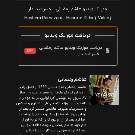
.
موزیک ویدیو هاشم رمضانی - حسرت دیدار
Hashem Ramezani - Hasrate Didar ( Video)
دریافت موزیک ویدیو
دریافت موزیک ویدیو هاشم رمضانی
MP4
- حسرت دیدار
هاشم رمضانی
هاشم رمضانی متولد سال 1369 از فصل پاییز.
از دوران کودکی علاقه به شعر داشت و از سال
۸۷ شروع به نوشتن کرد اولین ترانه خود را با
نام تو این روزا با تنظیم علی منتظری و میکس
و مسترینگ علیرضا هاشمی منتشر کرد.بعد از
تو این روزا قطعه دل به تو بستم را نوشت و
اجرا کرد.بعد از آن اولین کاری که ترانه آن از
قلم خود هاشم رمضانی نبوده قطعه تنهایی
بود که ترانه سرایی این کار از پویا بیاتی