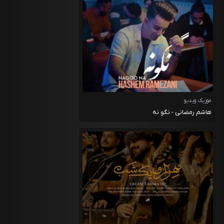
موزیک ویدیو
هاشم رمضانی - نگو نه