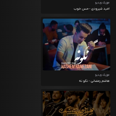
موزیک ویدیو
امید شیرودی - حس خوب
موزیک ویدیو
هاشم رمضانی - نگو نه