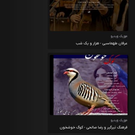
موزیک ویدیو
عرفان طهماسبی - هزار و یک شب
موزیک ویدیو
فرهنگ تیرگیر و رضا صالحی - کوگ خوشخون