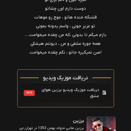
دوست دارم اون چشاتو
قشنگه خنده هاتو ، موج رو موهات
تو عزیز جونی ، واسم یدونه بمونی
بازم میگم تا بدونی ،که من چقده میخوامت....
همه جوره عشقی و من ، دیونتم هیشکی
اصن نمیگیره جاتو ، نگم چقده میخوامت
دریافت موزیک ویدیو
دریافت موزیک ویدیو برزین هوای
MP4
عشق
برزین
برزین علایی متولد بهمن 1353 در تهران می