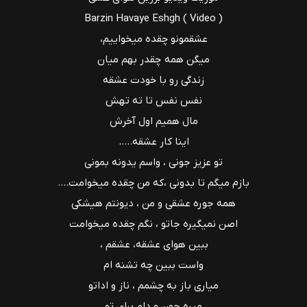
Barzin Havaye Eshgh ( Video )
y
عشقمونو چقده میخواییم،
V
میگن همه چقدر بهم میان
زندگی رو با خودت عشقه
i
نفس نفس تا ته تهش
d
مال همیم اول آخرش
اینا کار عشقه.....
e
تو عزیز جونی ، واسم یدونه بمونی
o
بازم میگم تا بدونی ،که من چقده میخوامت....
همه جوره عشقی و من ، دیونتم هیشکی
اصن نمیگیره جاتو ، نگم چقده میخوامت
ببین هوای عشقه، عشقم ،
واست ببین چه تشنه ام
میاری باز به چشمم ، ناز و اداتو
میره جون و دلم برای تو