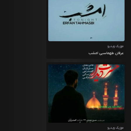
موزیک ویدیو
عرفان طهماسبی امشب
موزیک ویدیو