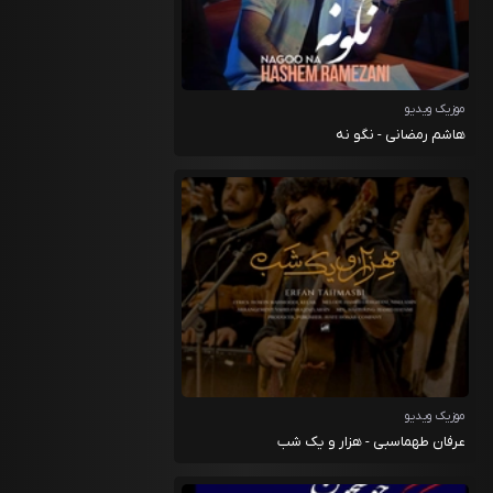
موزیک ویدیو
هاشم رمضانی - نگو نه
موزیک ویدیو
عرفان طهماسبی - هزار و یک شب