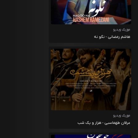
موزیک ویدیو
هاشم رمضانی - نگو نه
موزیک ویدیو
عرفان طهماسبی - هزار و یک شب