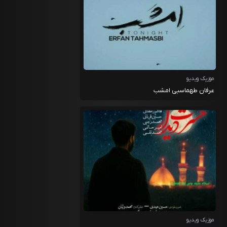
موزیک ویدیو
عرفان طهماسبی امشب
موزیک ویدیو