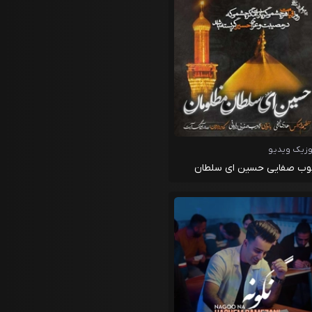
زیک ویدیو
وب صفایی حسین ای سلطان
لومان