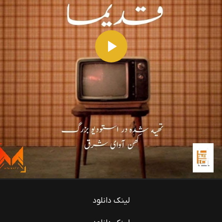
P
l
a
y
V
i
d
لینک دانلود
e