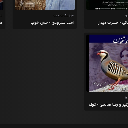
و
موزیک ویدیو
مو
نی - حسرت دیدار
امید شیرودی - حس خوب
ها
و
یر و رضا صالحی - کوگ