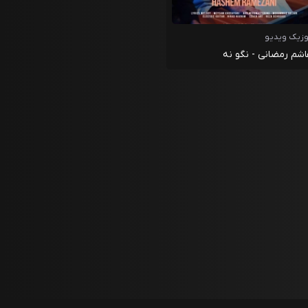
زیک ویدیو
شم رمضانی - نگو نه