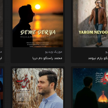
و
موزیک ویدیو
مو
و یارم نیومد
محمد راستگو دم دریا
ای
مظ