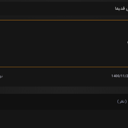
 قدیما
نو
( نظر )