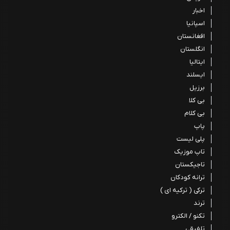
اخبار
اسپانیا
افغانستان
انگلستان
ایتالیا
ایسلند
برزیل
بی کلا
بی کلام
پاپ
پلی لیست
تاپ موزیک
تاجیکستان
ترانه کودکان
ترکی ( ترکیه ای )
ترند
تکنو / الکترو
تلفیقی