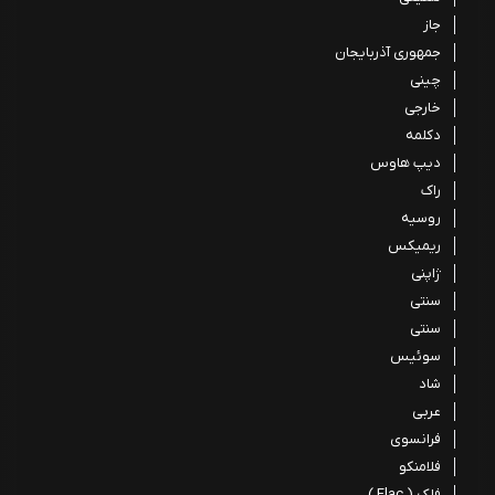
جاز
جمهوری آذربایجان
چینی
خارجی
دکلمه
دیپ هاوس
راک
روسیه
ریمیکس
ژاپنی
سنتی
سنتی
سوئیس
شاد
عربی
فرانسوی
فلامنکو
فلک ( Flac )