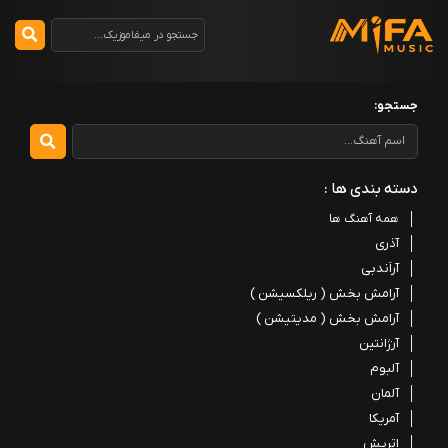
جستجو:
دسته بندی ها :
همه آهنگ ها
آذری
آراَندبی
آرامش بخش ( ریلکسیشن )
آرامش بخش ( مدیتیشن )
آرژانتین
آلبوم
آلمان
آمریکا
اتریش