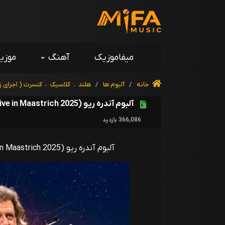
میفاموزیک
آهنگ
موزی
خانه
/
آلبوم ها
/
هلند
،
کلاسیک
،
کنسرت ( اجرای ز
آلبوم آندره ریو Waltz the Night Away ( Live in Maastrich 2025)
366,086 بازدید
آلبوم آندره ریو Waltz the Night Away ( Live in Maastrich 2025)