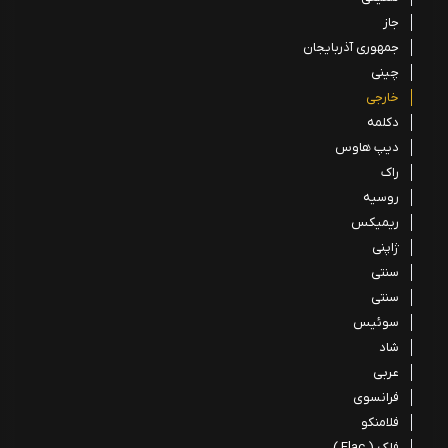
جاز
جمهوری آذربایجان
چینی
خارجی
دکلمه
دیپ هاوس
راک
روسیه
ریمیکس
ژاپنی
سنتی
سنتی
سوئیس
شاد
عربی
فرانسوی
فلامنکو
فلک ( Flac )