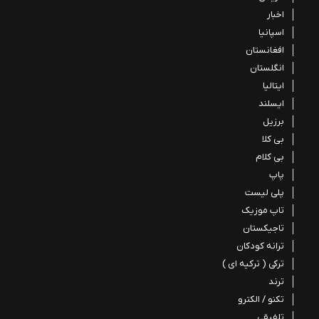
اخبار
اسپانیا
افغانستان
انگلستان
ایتالیا
ایسلند
برزیل
بی کلا
بی کلام
پاپ
پلی لیست
تاپ موزیک
تاجیکستان
ترانه کودکان
ترکی ( ترکیه ای )
ترند
تکنو / الکترو
تلفیقی