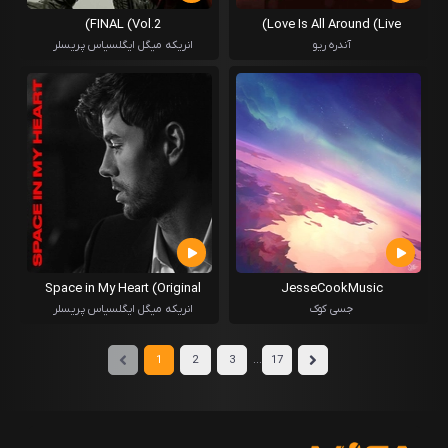
FINAL (Vol.2)
Love Is All Around (Live)
آندره ریو
انریکه میگل ایگلسیاس پریسلر
Space in My Heart (Original
JesseCookMusic
Version)
جسی کوک
انریکه میگل ایگلسیاس پریسلر
...
1
2
3
17