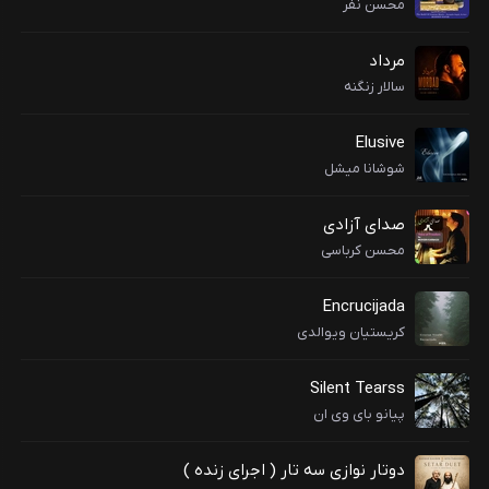
محسن نفر
مرداد
سالار زنگنه
Elusive
شوشانا میشل
صدای آزادی
محسن کرباسی
Encrucijada
کریستیان ویوالدی
Silent Tearss
پیانو بای وی ان
دوتار نوازی سه تار ( اجرای زنده )