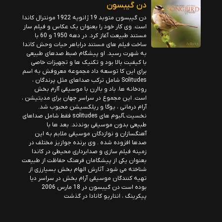
دن گیبسون
دن گیبسون متوبد 19 ژانویه 1922 مونترال کاندا
است. وی کار خود را بعنوان یک عکاس و فیلم ساز
مستند طبیعت آغاز کرد. در دهه 1950 و 60 با
ساخت فیلم های مستند دراباهر حیات وحش کاندا
به شهرت رسید. او پیشگام ضبط صدهای طبیعی
با کیفیت بالا بود و تکنیک ها و تجهیزات خاصی
برای این کا توسعه داد مجموعه معروفش به اسم
Solitudes شامل ترکب صداهای مثل پرندگان ،
رودخانه ها، باد و باارن با موسیقی آارم بخش
است. این مجموع در سراسر جهان برای مدیتیشن ،
آرام درمانی ، یوگا و ریلکسیشن محبوب شد.
نخسیت ـآلبوم های solitudes فقط شامل صداهای
طبیعی بدون موسیقی بوندند. بعد ها با
آهنگسازان و نوازدگان موسیقی ملابم به این
صدها افزوده شده . وی برنده جوازیز مختلف در
زمینه فیلم سازی و صدابرداری محیطی در کاندا
بعنوان یکی از پیشگامان فرهنگ حفاظت از طبیعت
شناخته می شود. آثارش الهام بخش بسیارزی از
تهیه کنندگان موسیقی آرام بخش در سراسر دیا
بوده است دن گیبسون در 18 مارس 2006
پیکرینگ ، انتاریو کانادا در گذشت