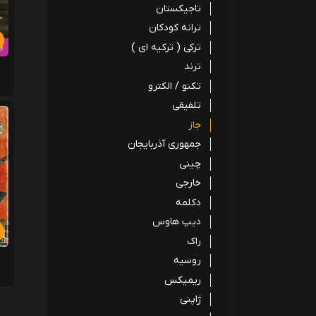
تاجیکستان
ترانه کودکان
ترکی ( ترکیه ای )
ترند
تکنو / الکترو
تلفیقی
جاز
جمهوری آذربایجان
چینی
خارجی
دکلمه
دیپ هاوس
راک
روسیه
ریمیکس
ژاپنی