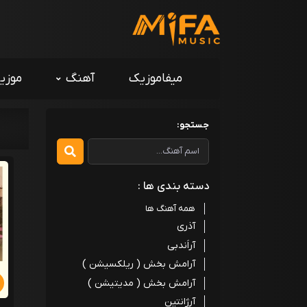
میفاموزیک
آهنگ
موزی
جستجو:
دسته بندی ها :
همه آهنگ ها
آذری
آراَندبی
آرامش بخش ( ریلکسیشن )
آرامش بخش ( مدیتیشن )
آرژانتین