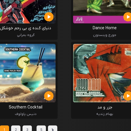
Dance Home
دنیای گنده ی بی رحم خوشگل
جورج وینستون
گروه بمرانی
جزر و مد
Southern Cocktail
بهنام زندیه
دنیس پاولوف
...
1
2
3
5