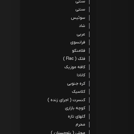
سنتی
سنتی
سوئیس
شاد
عربی
فرانسوی
فلامنکو
فلک ( Flac )
کافه موزیک
کانادا
کره جنوبی
کلاسیک
کنسرت ( اجرای زنده )
کوچه بازاری
گلهای تازه
محرم
محلی ( بلوچستان )