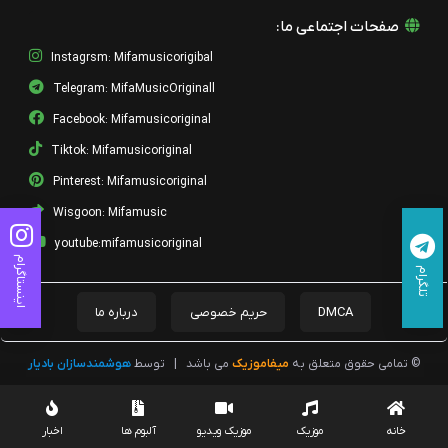
صفحات اجتماعی ما:
Instagrsm: Mifamusicorigibal
Telegram: MifaMusicOriginall
Facebook: Mifamusicoriginal
Tiktok: Mifamusicoriginal
Pinterest: Mifamusicoriginal
Wisgoon: Mifamusic
youtube:mifamusicoriginal
اینستاگرام
تلگرام
DMCA
حریم خصوصی
درباره ما
© تمامی حقوق متعلق به
میفاموزیک
می باشد
|
توسط
هوشمندسازان بادیار
خانه
موزیک
موزیک ویدیو
آلبوم ها
اخبار