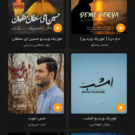
دم دریا ( موزیک ویدیو )
موزیک ویدیو حسین ای سلطان
مظلومان
محمد راستگو
ایوب صفایی داریانی
موزیک ویدیو امشب
حس خوب
عرفان طهماسبی
امید شیرودی