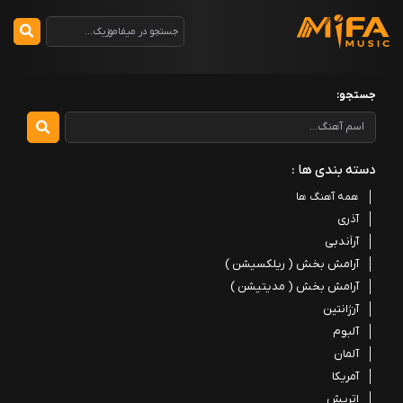
جستجو:
دسته بندی ها :
همه آهنگ ها
آذری
آراَندبی
آرامش بخش ( ریلکسیشن )
آرامش بخش ( مدیتیشن )
آرژانتین
آلبوم
آلمان
آمریکا
اتریش