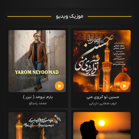
موزیک ویدیو
حسین تو آبروی منی
یارم نیومد ( نیزر )
ایوب صفایی داریانی
محمد راستگو