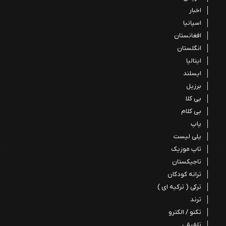
اخبار
اسپانیا
افغانستان
انگلستان
ایتالیا
ایسلند
برزیل
بی کلا
بی کلام
پاپ
پلی لیست
تاپ موزیک
تاجیکستان
ترانه کودکان
ترکی ( ترکیه ای )
ترند
تکنو / الکترو
تلفیقی