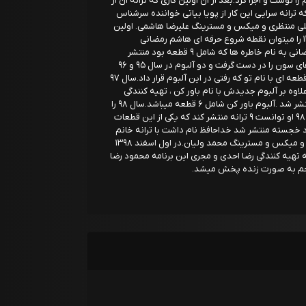
ا نوشت و اجرا کرد.بعد از آن اولین کاری که ترانه آن از
ترانه سرایی این کار از پویا بیاتی خواننده سرشناس
علی منتظری و میکس و مسترینگ علیرضا هاشمی. اولین
آلبوم وی در ابتدای سال ۱۳۹۲ منتشر شد.سال ۱۳۹۳ را میتوان نقطه شروع حرفه ای هاشم رمضانی
دانست.زمستان سال ۱۳۹۴ دومین آلبوم هاشم رمضانی به نام خاطره ها که شامل ۹ قطعه بود منتشر
شد.بعد از آن هاشم رمضانی تهیه کنندگی آلبوم های سون را در دست گرفت و دو آلبوم در سال ۹۵ و ۹۶
منتشر کرد که در سری اول این آلبوم خودش هم قطعه ای با نام تو که رفتی در این آلبوم قرار داد.سال ۹۷
وه بر آلبوم جدیدش با نام باور کن ، تهیه کنندگی
آلبوم سون هم بر عهده داشت که در این سال منتشر شد .آلبوم باور کن شامل ۶ قطعه میباشد.سال ۹۸ را
هاشم رمضانی با ترانه دلم تنگه آغاز کرد و در سال ۹۸ او توانست ۹ ترانه منتشر کند که یکی از این قطعات
 خجسته منتشر شد خداحافظ نام داشت با ترانه خانم
سپیده بائی پور و ملودی هاشم رمضانی و تنظیم و میکس و مسترینگ محمد ولیان.در اول اسفند ۱۳۹۸
به تهیه کنندگی رضا احدی و مجری این برنامه محمود رضا