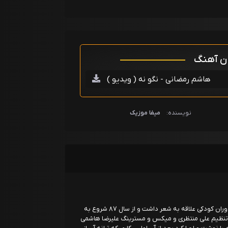
ان آهنگ
هاشم رمضانی - نگو نه ( ویدیو )
نویسنده:
میفا موزیک
هاشم رمضانی متولد سال 1369 از فصل پاییز. از دوران کودکی علاقه به شعر داشت و از سال ۸۷ شروع به
ا با تنظیم علی منتظری و میکس و مسترینگ علیرضا هاشمی