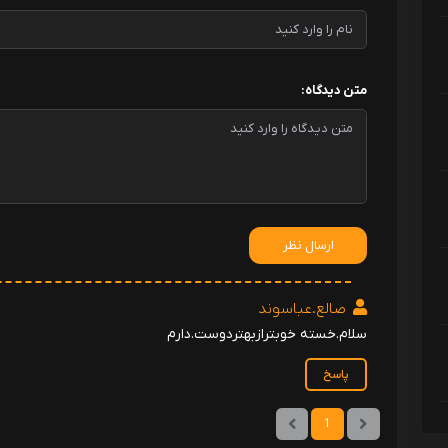
متن دیدگاه:
ارسال نظر
صالع.عباسوند
سلام.خسته خوبترازبهتردوست.دارم
پاسخ
1