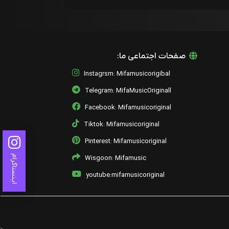
صفحات اجتماعی ما:
Instagrsm: Mifamusicorigibal
Telegram: MifaMusicOriginall
Facebook: Mifamusicoriginal
Tiktok: Mifamusicoriginal
Pinterest: Mifamusicoriginal
اینستاگرام
Wisgoon: Mifamusic
youtube:mifamusicoriginal