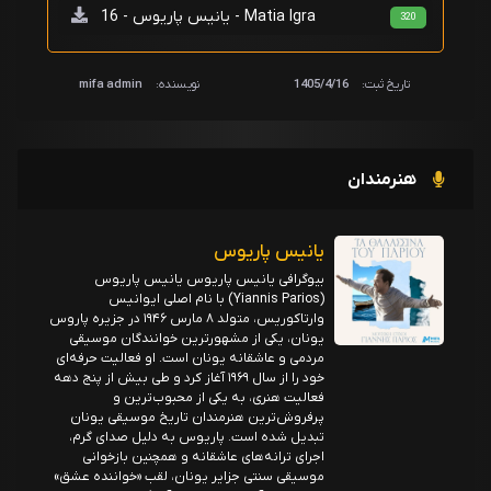
یانیس پاریوس - 16 - Matia Igra
320
تاریخ ثبت:
1405/4/16
نویسنده:
mifa admin
هنرمندان
یانیس پاریوس
بیوگرافی یانیس پاریوس یانیس پاریوس
(Yiannis Parios) با نام اصلی ایوانیس
وارتاکوریس، متولد ۸ مارس ۱۹۴۶ در جزیره پاروس
یونان، یکی از مشهورترین خوانندگان موسیقی
مردمی و عاشقانه یونان است. او فعالیت حرفه‌ای
خود را از سال ۱۹۶۹ آغاز کرد و طی بیش از پنج دهه
فعالیت هنری، به یکی از محبوب‌ترین و
پرفروش‌ترین هنرمندان تاریخ موسیقی یونان
تبدیل شده است. پاریوس به دلیل صدای گرم،
اجرای ترانه‌های عاشقانه و همچنین بازخوانی
موسیقی سنتی جزایر یونان، لقب «خواننده عشق»