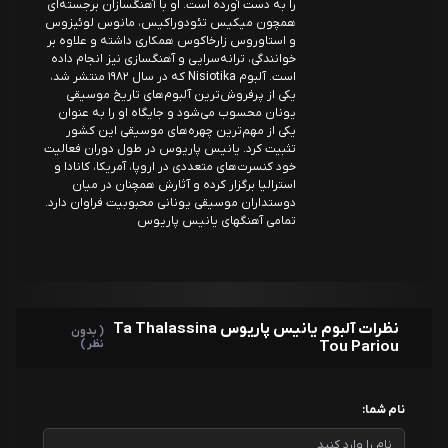
را به دست آورده است. او با آهنگسازان برجسته‌ای
همچون میکیس تئودوراکیس، مانوس لوئیزوس
و استاوروس زارخاکوس همکاری داشته و علاوه بر
خوانندگی، ترانه‌سرایی و آهنگسازی نیز انجام داده
است. آلبوم Nisiotika که در سال ۱۹۸۲ منتشر شد،
یکی از پرفروش‌ترین آلبوم‌های تاریخ موسیقی
یونان محسوب می‌شود و جایگاه او را به عنوان
یکی از مهم‌ترین چهره‌های موسیقی این کشور
تثبیت کرد. یانیس پاریوس در طول دوران فعالیت
خود کنسرت‌های متعددی در اروپا، آمریکا، کانادا و
استرالیا برگزار کرده و آثارش همچنان در میان
دوستداران موسیقی یونانی محبوبیت فراوان دارد.
تمامی آهنگهای یانیس پاریوس
نظرات آلبوم یانیس پاریوس Ta Thalassina
( بدون
Tou Pariou
نظر )
نام شما: