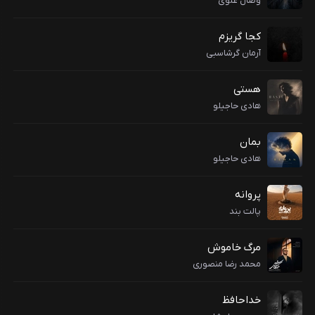
وصال علوی
کجا گریزم
آرمان گرشاسبی
هستی
هادی حاجیلو
بمان
هادی حاجیلو
پروانه
پالت بند
مرگ خاموش
محمد رضا منصوری
خداحافظ