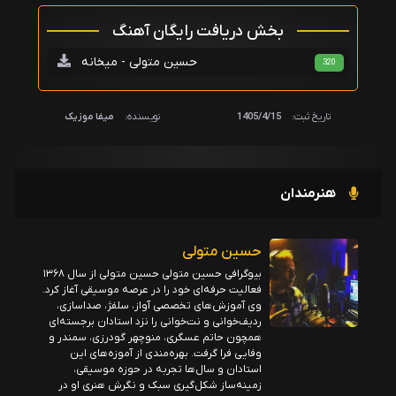
بخش دریافت رایگان آهنگ
حسین متولی - میخانه
320
تاریخ ثبت:
1405/4/15
نویسنده:
میفا موزیک
هنرمندان
حسین متولی
بیوگرافی حسین متولی حسین متولی از سال ۱۳۶۸
فعالیت حرفه‌ای خود را در عرصه موسیقی آغاز کرد.
وی آموزش‌های تخصصی آواز، سلفژ، صداسازی،
ردیف‌خوانی و نت‌خوانی را نزد استادان برجسته‌ای
همچون حاتم عسگری، منوچهر گودرزی، سمندر و
وفایی فرا گرفت. بهره‌مندی از آموزه‌های این
استادان و سال‌ها تجربه در حوزه موسیقی،
زمینه‌ساز شکل‌گیری سبک و نگرش هنری او در