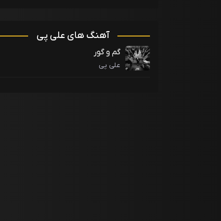
آهنگ های علی پی
گم و گور
علی پی