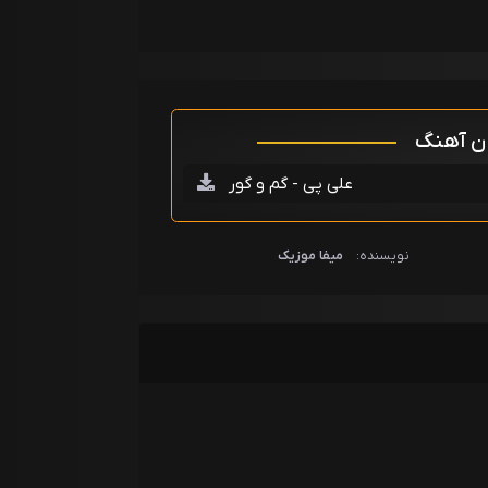
ان آهنگ
علی پی - گم و گور
نویسنده:
میفا موزیک