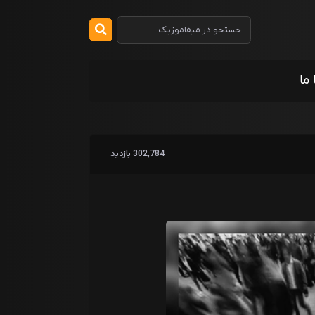
 ما
302,784 بازدید