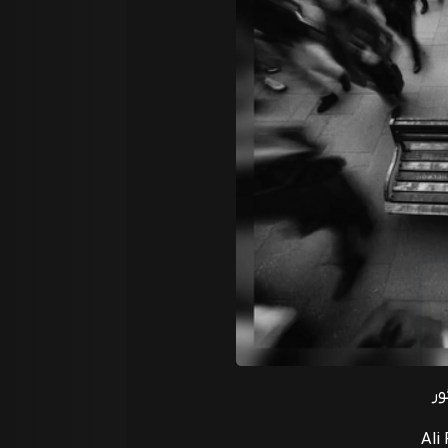
ور
Ali