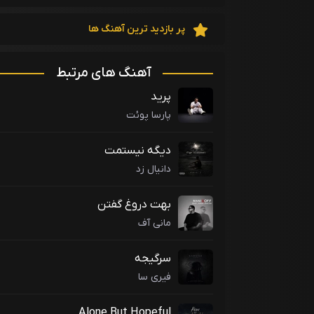
پر بازدید ترین آهنگ ها
آهنگ های مرتبط
پرید
پارسا پوئت
دیگه نیستمت
دانیال زد
بهت دروغ گفتن
مانی آف
سرگیجه
فیری سا
Alone But Hopeful