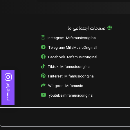
صفحات اجتماعی ما:
Instagrsm: Mifamusicorigibal
Telegram: MifaMusicOriginall
Facebook: Mifamusicoriginal
Tiktok: Mifamusicoriginal
Pinterest: Mifamusicoriginal
اینستاگرام
Wisgoon: Mifamusic
youtube:mifamusicoriginal