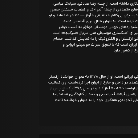
مکاری داشته است، از جمله رضا صادقی، سیامک عباسی،
‌های متعددی از جمله آلبوم‌ها و قطعات مستقل حضور
سیقی بی‌کلام تا تلفیقی با آواز — منتشر شده‌اند و او
 کرده است؛ به‌عنوان مثال، برای قطعاتی مانند
ر جشنواره‌های جهانی موسیقی موفق به کسب جوایز
اخیر او، آهنگسازی موسیقی متن سریال «سرگیجه» است
از موسیقی ارکسترال و الکترونیک را به نمایش گذاشت. حسام
ایران است که با تلفیق میراث موسیقی ایرانی و
 از کشور دارد.
علیرضا قربانی (زادهٔ ۱۵ بهمن ۱۳۵۱) خوانندهٔ موسیقی ایرانی است. او از سال ۱۳۷۸ به عنوان خواننده ارکستر
تعدد در داخل و خارج از ایران اجرا کرده‌است. وی فعالیت
حرفه‌ای خود را به عنوان خواننده موسیقی ایرانی از اواسط دهه ۷۰ آغاز کرد و در سال ۱۳۷۸ یکسال پس از
هبری فرهاد فخرالدینی و بعد از کناره‌گیری محمدرضا
لی تجویدی همکاری خود را به عنوان خواننده ثابت