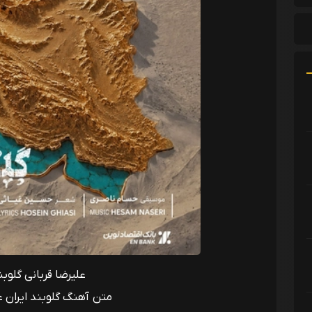
علیرضا قربانی گلوبن
متن آهنگ گلوبند ایران ع