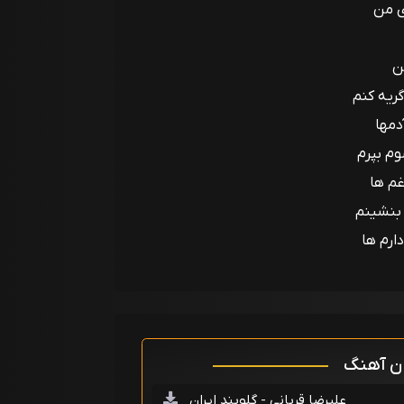
 من
من
گریه کنم
دمها
م بپرم
غم ها
 بنشینم
ارم ها
ان آهنگ
علیرضا قربانی - گلوبند ایران