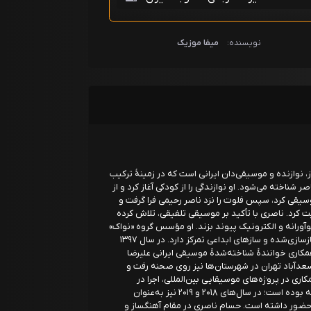
نویسنده:
میفا موزیک
۱۳ در قزوین) آهنگساز، نوازنده و موسیقی‌دان ایرانی است که در زمینهٔ ترکیب
شناخته می‌شود. او نوازندگی را از کودکی آغاز کرد و از
ی موسیقی کرد، سپس فلوت را نزد ناصر رحیمی فرا گرفت و
 کرد. ناصری با تأکید بر موسیقی تلفیقی، تلاش کرده
وآورانه و الکترونیک پیوند بزند. او مؤسس گروه «نواک»
است، گروهی که بر اجرای آثار نوآورانه با سازهای بازسازی‌شده و سازهای ابداعی تمرکز دارد. در سال ۱۳۹۷
با همکاری خوانندهٔ شناخته‌شدهٔ موسیقی ایرانی علیرضا
 سعدآباد تهران در شهرستان‌ها نیز روی صحنه رفت و
ثار او شامل همکاری در پروژه‌های موسیقایی بین‌المللی، اجرا در
فستیوال‌های اروپایی و اقامت‌های هنری در فرانسه بوده است؛ در سال‌های ۲۰۱۸ و ۲۰۱۹ نیز به‌عنوان
 حضور داشته است. حسام ناصری در مقام آهنگساز و