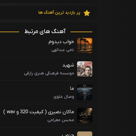
پر بازدید ترین آهنگ ها
آهنگ های مرتبط
خواب دیدوم
نامی عبدالهی
شهید
موسسه فرهنگی هنری رازقی
ما
وصال علوی
ماکان نصیری ( کیفیت 320 و wav )
محسن معراجی
جنوب