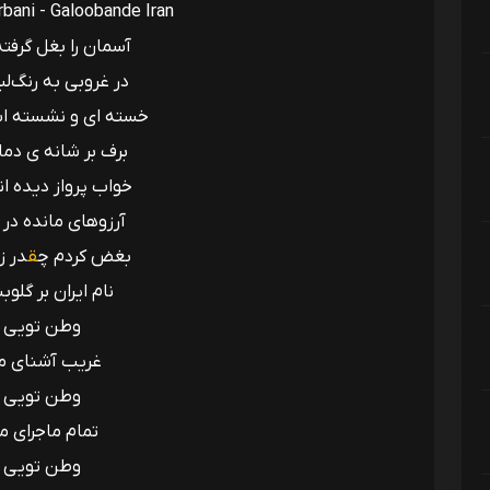
rbani - Galoobande Iran
آسمان را بغل گرفت
در غروبی به رنگ‌ل
خسته ای و نشسته اس
برف بر شانه ی دم
خواب پرواز دیده اند
آرزوهای مانده در
بغض کردم چ
ق
در زی
نام ایران بر گلو
وطن تویی
غریب آشنای م
وطن تویی
تمام ماجرای م
وطن تویی