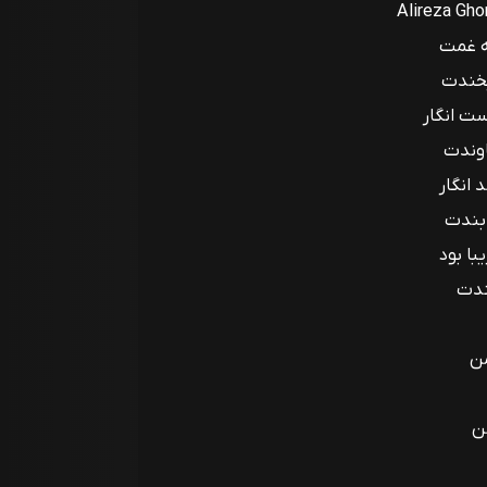
Alireza Gho
ه غمت
بخندت
ت انگار
اوندت
 انگار
 بندت
با بود
بندت
ن
ن