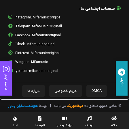
صفحات اجتماعی ما:
Instagrsm: Mifamusicorigibal
Telegram: MifaMusicOriginall
Facebook: Mifamusicoriginal
Tiktok: Mifamusicoriginal
Pinterest: Mifamusicoriginal
Wisgoon: Mifamusic
youtube:mifamusicoriginal
اینستاگرام
تلگرام
DMCA
حریم خصوصی
درباره ما
© تمامی حقوق متعلق به
میفاموزیک
می باشد
|
توسط
هوشمندسازان بادیار
خانه
موزیک
موزیک ویدیو
آلبوم ها
اخبار