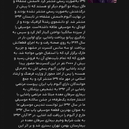
۱۳۹۱ به‌صورت رسمی منتشر کرد. «اسمش عشقه» و
«گل بیتا» دو آلبوم دیگرِ او هستند که تا پیش از
درگذشتش به‌صورت رسمی منتشر نشده بودند و
در نهایت آلبوم «اسمش عشقه» در تابستان ۱۳۹۴
منتشر شد. او دانشجوی رشتهٔ گرافیک بوده و از
کودکی به موسیقی علاقه داشته‌است. موسیقی را
از سیزده سالگیبا نواختن گیتار آغاز کرد و سپس به
یادگیری پیانو پرداخت پاشایی، برای اولین بار در
سال ۱۳۸۹ به روی صحنه رفت و به اجرای قطعاتش
پرداخت. او سه سانس کنسرت در مشهد و جزیره
خارگ برگزار کرد که با استقبال خوبی مواجه شد، به
طوری که که تمام بلیت‌های آن به فروش رسید و
بیش از ۲۰۰۰ نفر در این کنسرت‌ها حضور پیدا
کردند پاشایی اولین آلبوم رسمی اش به نام «یکی
هست» را پس از اخذ مجوز از وزارت فرهنگ و ارشاد
اسلامی در مهر ماه ۱۳۹۱ منتشر کرد و به جمع
خوانندگان دارای آلبوم پاپ ایران پیوست مرتضی
پاشایی در آذر ۱۳۹۲ به تشخیص پزشکان به
بیماری سرطان معده مبتلا شد مرتضی پاشایی با
انتشار «جاده یک‌طرفه» در جشن سالانه موسیقی
ما در سال ۱۳۹۲ نیز توانست تندیس موسیقی ما
به عنوان بهترین قطعه موسیقی پاپ سال ۱۳۹۲
خارج از آلبوم را دریافت کند اشایی، در ۱۳ آبان ۱۳۹۳
به علت شرایط وخیم بیماری سرطان معده در
بیمارستان بهمن تهران بستری شد و بر اثر این