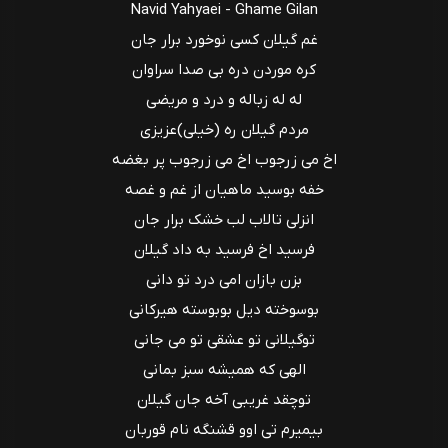
Navid Yahyaei - Ghame Gilan
غم گیلان کسی نوخورد برار جان
کره موردن دره بی صدا سراوان
له له زباله و درد و مریضی
مردم گیلان ره (خيلی)عزیزی
اخ می زرجوب اخ می زرجوب پر بغضه
خفه بوسید ماهیان از غم و غصه
انزلی تالاب لب خشک برار جان
فرسید اخ فرسید به داد گیلان
بزن بازان امی درد تو دانی
بوسوخته دیل بوبوسته هیرکانی
توگیلانی تو عشقی تو می جانی
الهی که همیشه سبز بمانی
توچقد غریبی آخه جان گیلان
بیمیرم تی اوو قشنگه نام قوربان