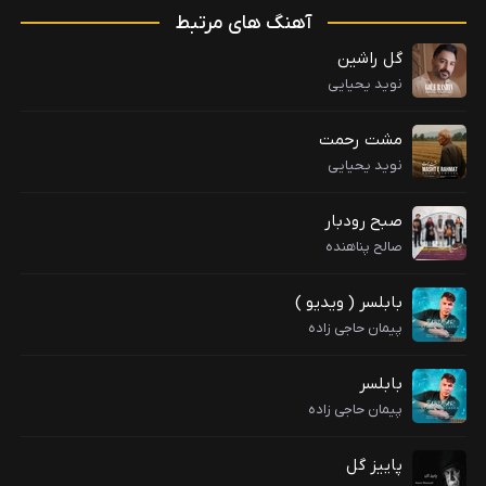
آهنگ های مرتبط
گل راشین
نوید یحیایی
مشت رحمت
نوید یحیایی
صبح رودبار
صالح پناهنده
بابلسر ( ویدیو )
پیمان حاجی زاده
بابلسر
پیمان حاجی زاده
پاییز گل