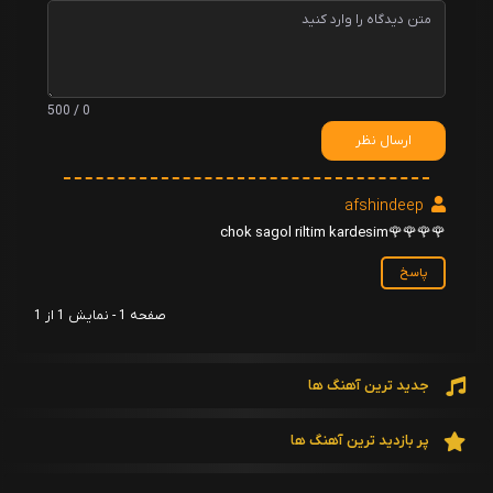
0 / 500
ارسال نظر
afshindeep
🌹🌹🌹🌹chok sagol riltim kardesim
پاسخ
صفحه 1 - نمایش 1 از 1
جدید ترین آهنگ ها
پر بازدید ترین آهنگ ها