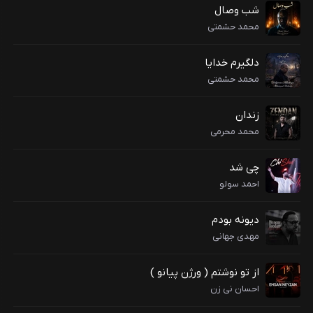
شب وصال
محمد حشمتی
دلگیرم خدایا
محمد حشمتی
زندان
محمد محرمی
چی شد
احمد سولو
دیونه بودم
مهدی جهانی
از تو نوشتم ( ورژن پیانو )
احسان نی زن