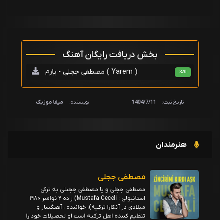
بخش دریافت رایگان آهنگ
مصطفی ججلی - یارم ( Yarem )
320
تاریخ ثبت:
1404/7/11
نویسنده:
میفا موزیک
هنرمندان
مصطفی ججلی
مصطفی ججلی و یا مصطفی ججیلی به ترکی
استانبولی : Mustafa Ceceli) زاده ۲ نوامبر ۱۹۸۰
میلادی در آنکارا-ترکیه)، خواننده ، آهنگساز و
تنظیم ‌کننده اهل ترکیه است او تحصیلات خود را