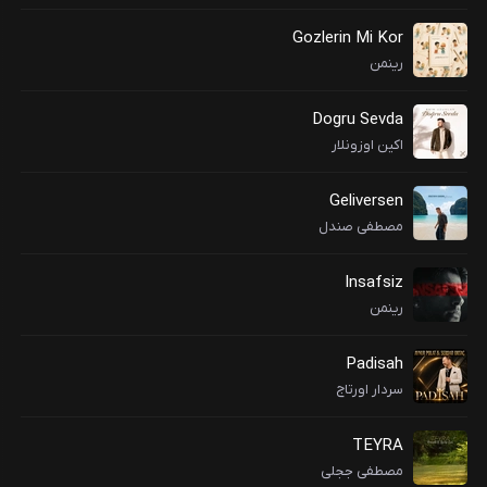
Gozlerin Mi Kor
رینمن
Dogru Sevda
اکین اوزونلار
Geliversen
مصطفی صندل
Insafsiz
رینمن
Padisah
سردار اورتاج
TEYRA
مصطفی ججلی