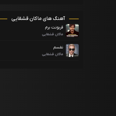
آهنگ های ماکان قشقایی
قربونت برم
ماکان قشقایی
نفسم
ماکان قشقایی