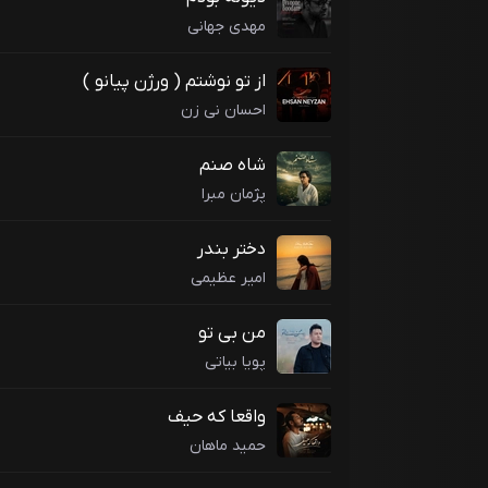
مهدی جهانی
از تو نوشتم ( ورژن پیانو )
احسان نی زن
شاه صنم
پژمان مبرا
دختر بندر
امیر عظیمی
من بی تو
پویا بیاتی
واقعا که حیف
حمید ماهان