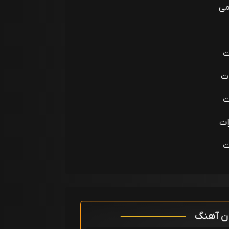
می
ت
ات
ت
ات
ت
ان آهنگ