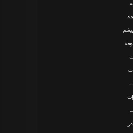
ه
مه
یشم
ومه
ت
ات
ت
ات
ت
می