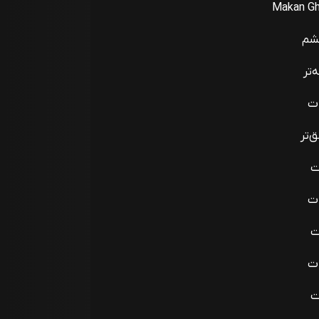
Makan Gh
کشم
‌تر
ات
‌تر
ت
ات
ت
ات
ت