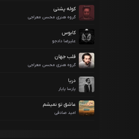
کوله پشتی
گروه هنری محسن معراجی
کابوس
علیرضا دادجو
قلب جهان
گروه هنری محسن معراجی
دریا
پارسا پایار
عاشق تو نمیشم
امید صادقی