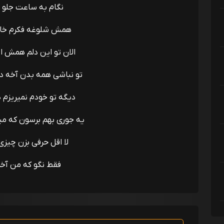
نگام به ساعت جلو 
همش شلوغه فکرم خال
الان تو این دلم همش ا
تو نباشی همه بدن آخه د
دیگه تو خودم نمیریزم 
یه جوری بهم برسون که م
لا اقل حرفی بزن چیزی
فقط نگو که من آخر