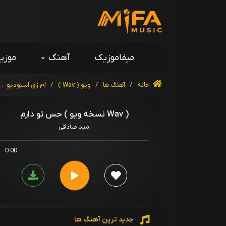
میفاموزیک
آهنگ
موزی
خانه
/
آهنگ ها
/
ویو ( Wav )
/
ام زی استودیو
،
حس تو دارم ( نسخه ویو Wav )
امید صادقی
0:00
جدید ترین آهنگ ها