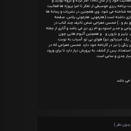
مدیریت برنامه ریزی شهری است. محسن معراجی فعالیت خود را از سال 1385 آغاز کرده و گروه تولید و
برنامه ریزی موسیقی از تفکر تا اجرا پروژه ها فعالیت
نامه شناخته می شود. وی همچنین در نشریات و رسانه ها
کاری داشته است.(هارمونی، هارمونی پلاس، صفحه
 و بم و...) محسن معراجی ضمن تالیف چند کتاب در
 و مدیر استودیو ام زی نیز می باشد و آثاری از جمله
من، پاییز و بارون و... و همچنین آلبوم هایی چون
ک، مینیاتور دو) هوای بی تو، آسیاب به نوبت،
 رنگی را نیز در کارنامه خود دارد. محسن معراجی که در
استعداد پس از کشف، به پرورش نیاز دارد تا برای ورود
سیار جدی و ساعی است.
می باشد
 بدون نظر )