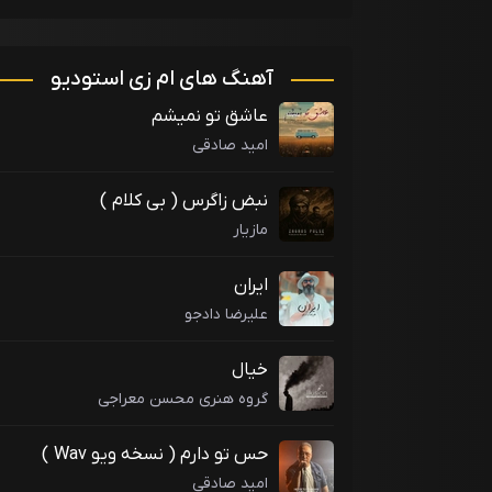
آهنگ های ام زی استودیو
عاشق تو نمیشم
امید صادقی
نبض زاگرس ( بی کلام )
مازیار
ایران
علیرضا دادجو
خیال
گروه هنری محسن معراجی
حس تو دارم ( نسخه ویو Wav )
امید صادقی