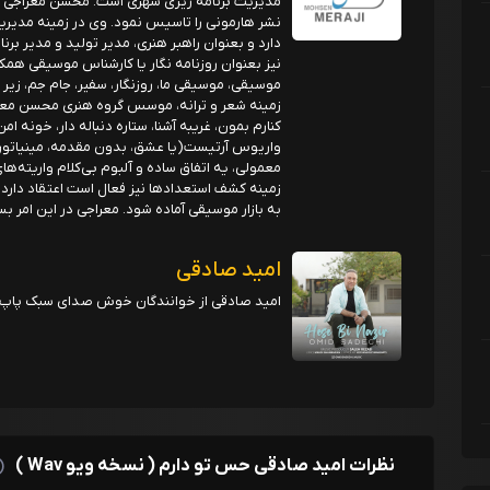
نشر هارمونی را تاسیس نمود. وی در زمینه مدیریت 
دارد و بعنوان راهبر هنری، مدیر تولید و مدیر بر
نیز بعنوان روزنامه نگار یا کارشناس موسیقی هم
موسیقی، موسیقی ما، روزنگار، سفیر، جام جم، زیر
زمینه شعر و ترانه، موسس گروه هنری محسن معراجی
کنارم بمون، غریبه آشنا، ستاره دنباله دار، خونه ا
واریوس آرتیست(یا عشق، بدون مقدمه، مینیاتور ی
معمولی، یه اتفاق ساده و آلبوم بی‌کلام واریته‌های
زمینه کشف استعدادها نیز فعال است اعتقاد دارد 
به بازار موسیقی آماده شود. معراجی در این امر ب
امید صادقی
امید صادقی از خوانندگان خوش صدای سبک پاپ 
نظرات امید صادقی حس تو دارم ( نسخه ویو Wav )
(