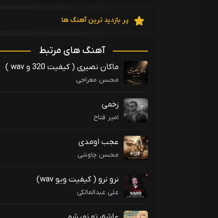
پر بازدید ترین آهنگ ها
آهنگ های مرتبط
ماکان نصیری ( کیفیت 320 و wav )
محسن معراجی
زخمی
امیر فتاح
عجب اومدی
محسن چاوشی
نرو نرو ( کیفیت ویو wav)
علی عبدالمالکی
عاشق تو نمیشم