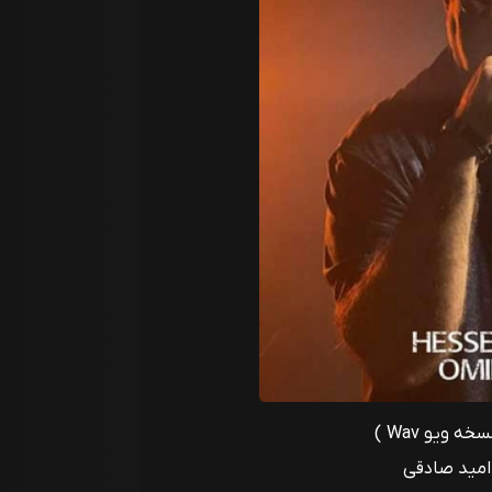
 ویو Wav )
امید صادقی