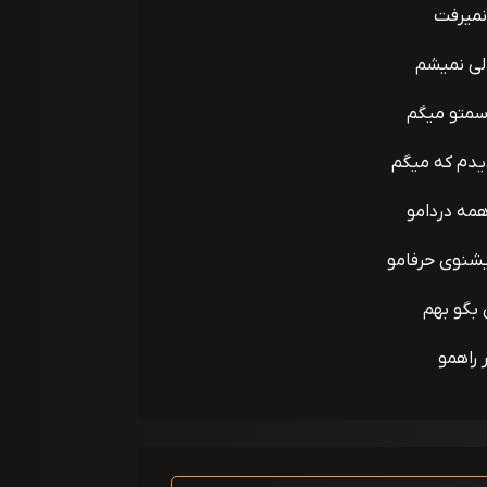
نمیرفت
ی نمیشم
سمتو میگم
یدم که میگم
همه دردامو
یشنوی حرفامو
 بگو بهم
 راهمو