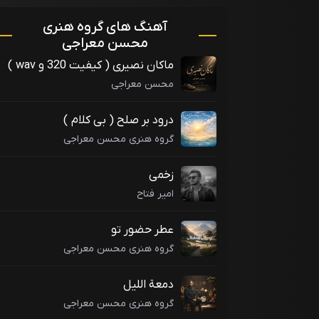
آهنگ های گروه هنری
محسن معراجی
ماکان نصیری ( کیفیت 320 و wav )
محسن معراجی
درود بر صلح ( بی کلام )
گروه هنری محسن معراجی
زخمی
امیر فتاح
عطر حضور تو
گروه هنری محسن معراجی
دمعة‌ اللیل
گروه هنری محسن معراجی