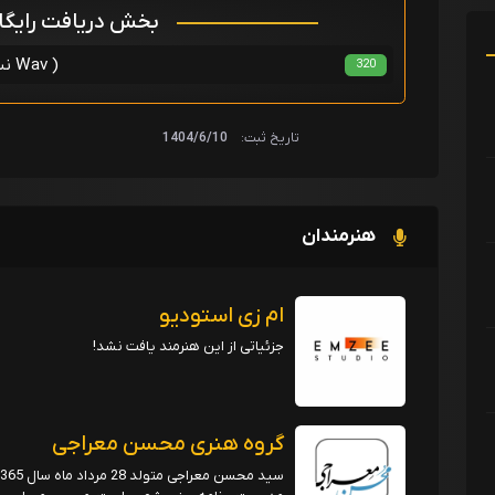
بخش دریافت رایگ
امید صادقی - حس تو دارم ( نسخه ویو Wav )
320
تاریخ ثبت:
1404/6/10
هنرمندان
ام زی استودیو
جزئیاتی از این هنرمند یافت نشد!
گروه هنری محسن معراجی