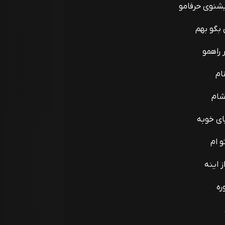
یشنوی حرفامو
 بگو بهم
 راهمو
ام
شام
ای خوبه
و ام
 اینه
ره