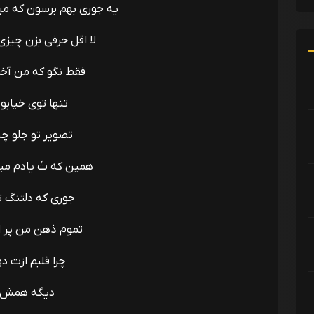
یه جوری بهم برسون که م
لا اقل حرفی بزن چیزی
فقط نگو که من آخر
تنها توی خیابون
تصویر تو جلو چ
همین که تُ یادم می
جوری که دلتنگ ت
تموم ذهن من پر از
چرا قلبم ازت دو
دیگه همش