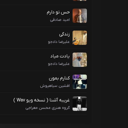
حس تو دارم
امید صادقی
زندگی
علیرضا دادجو
یادت میاد
علیرضا دادجو
کنارم بمون
افشین سیاهپوش
غریبه آشنا ( نسخه ویو Wav )
گروه هنری محسن معراجی