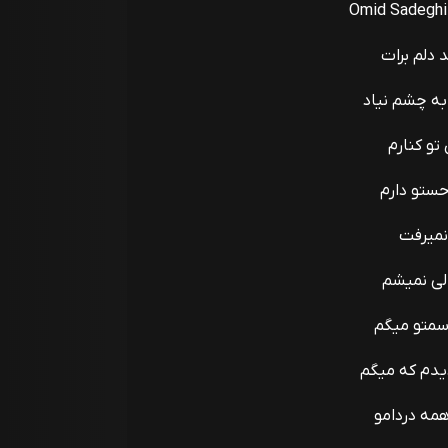
Omid Sadeghi
دلم برات
به چشم نیاد
و کنارم
حستو دارم
نمیرفت
ی نمیشم
سمتو میگم
یدم که میگم
همه دردامو