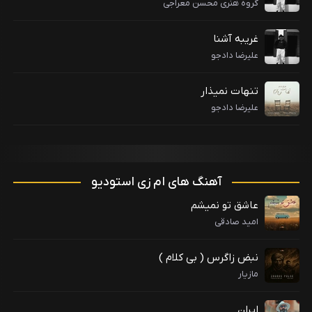
گروه هنری محسن معراجی
غریبه آشنا
علیرضا دادجو
تنهات نمیذار
علیرضا دادجو
آهنگ های ام زی استودیو
عاشق تو نمیشم
امید صادقی
نبض زاگرس ( بی کلام )
مازیار
ایران