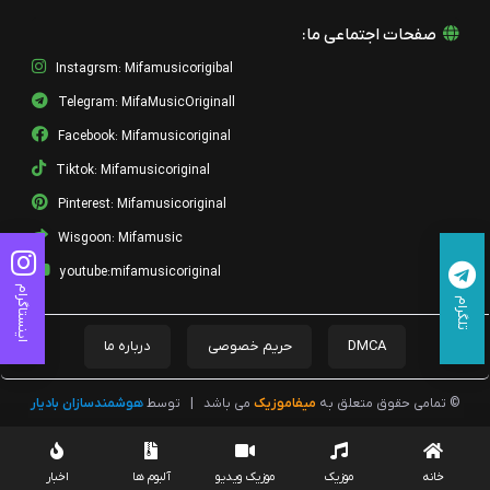
صفحات اجتماعی ما:
Instagrsm: Mifamusicorigibal
Telegram: MifaMusicOriginall
Facebook: Mifamusicoriginal
Tiktok: Mifamusicoriginal
Pinterest: Mifamusicoriginal
Wisgoon: Mifamusic
youtube:mifamusicoriginal
اینستاگرام
تلگرام
DMCA
حریم خصوصی
درباره ما
© تمامی حقوق متعلق به
میفاموزیک
می باشد
|
توسط
هوشمندسازان بادیار
خانه
موزیک
موزیک ویدیو
آلبوم ها
اخبار