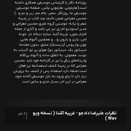
روزنامه نگار یا کارشناس موسیقی همکاری داشته
است.(هارمونی، هارمونی پلاس، صفحه موسیقی،
موسیقی ما، روزنگار، سفیر، جام جم، زیر و بم و...)
محسن معراجی ضمن تالیف چند کتاب در زمینه
شعر و ترانه، موسس گروه هنری محسن معراجی و
مدیر استودیو ام زی نیز می باشد و آثاری از جمله
کنارم بمون، غریبه آشنا، ستاره دنباله دار، خونه
امن، پاییز و بارون و... و همچنین آلبوم هایی
چون واریوس آرتیست(یا عشق، بدون مقدمه،
مینیاتور یک، مینیاتور دو) هوای بی تو، آسیاب به
نوبت، معمولی، یه اتفاق ساده و آلبوم بی‌کلام
واریته‌های رنگی را نیز در کارنامه خود دارد. محسن
معراجی که در زمینه کشف استعدادها نیز فعال
است اعتقاد دارد استعداد پس از کشف، به پرورش
نیاز دارد تا برای ورود به بازار موسیقی آماده شود.
معراجی در این امر بسیار جدی و ساعی است.
نظرات علیرضا دادجو - غریبه آشنا ( نسخه ویو
( 2 نظر
)
Wav )