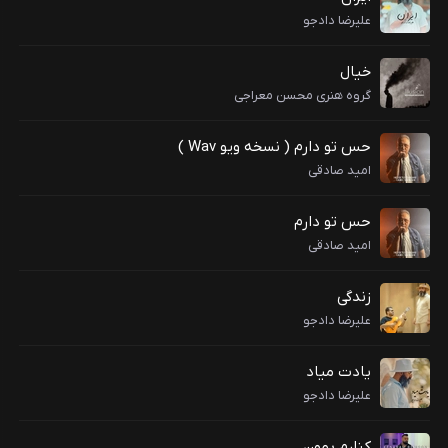
علیرضا دادجو
خیال
گروه هنری محسن معراجی
حس تو دارم ( نسخه ویو Wav )
امید صادقی
حس تو دارم
امید صادقی
زندگی
علیرضا دادجو
یادت میاد
علیرضا دادجو
کنارم بمون