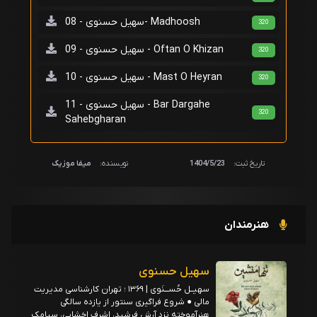
سهیل حسنوی - 08- Madhoosh
320
سهیل حسنوی - 09 - Oftan O Khizan
320
سهیل حسنوی - 10 - Mast O Heyran
320
سهیل حسنوی - 11 - Bar Dargahe
320
Sahebgharan
تاریخ ثبت:
1404/5/23
نویسنده:
میفا موزیک
هنرمندان
سهیل حسنوی
سهيــل حُســـنَوی | ۱۳۶۹ ؛ تهران کارشناسی مدیریت
مالی ● شروع فراگیری سنتور از یازده سالگی
هنرآموخته نزد آرش فرشید، اشرف اخشابی، سیامک