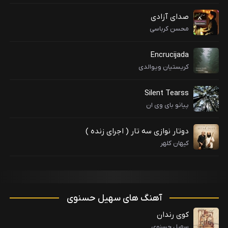
صدای آزادی
محسن کرباسی
Encrucijada
کریستیان ویوالدی
Silent Tearss
پیانو بای وی ان
دوتار نوازی سه تار ( اجرای زنده )
کیهان کلهر
آهنگ های سهیل حسنوی
کوی رندان
سهیل حسنوی