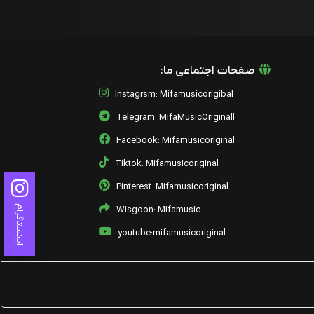
صفحات اجتماعی ما:
Instagrsm: Mifamusicorigibal
Telegram: MifaMusicOriginall
Facebook: Mifamusicoriginal
Tiktok: Mifamusicoriginal
Pinterest: Mifamusicoriginal
اینستاگرام
Wisgoon: Mifamusic
youtube:mifamusicoriginal