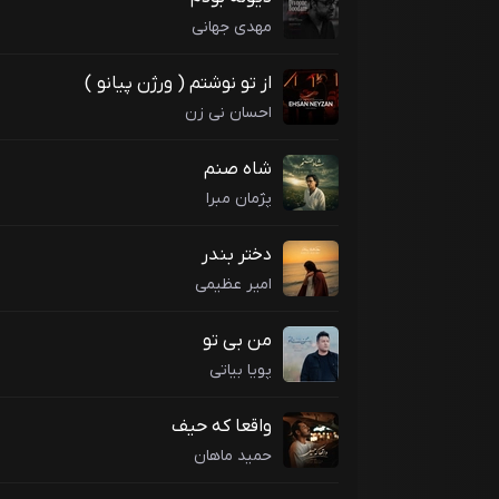
مهدی جهانی
از تو نوشتم ( ورژن پیانو )
احسان نی زن
شاه صنم
پژمان مبرا
دختر بندر
امیر عظیمی
من بی تو
پویا بیاتی
واقعا که حیف
حمید ماهان