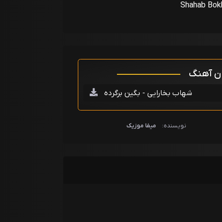
Shahab Bokh
ان آهنگ
شهاب بخارایی - بگین برگرده
نویسنده:
میفا موزیک