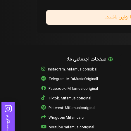
ولین باشید.
صفحات اجتماعی ما:
Instagrsm: Mifamusicorigibal
Telegram: MifaMusicOriginall
Facebook: Mifamusicoriginal
Tiktok: Mifamusicoriginal
Pinterest: Mifamusicoriginal
اینستاگرام
Wisgoon: Mifamusic
youtube:mifamusicoriginal