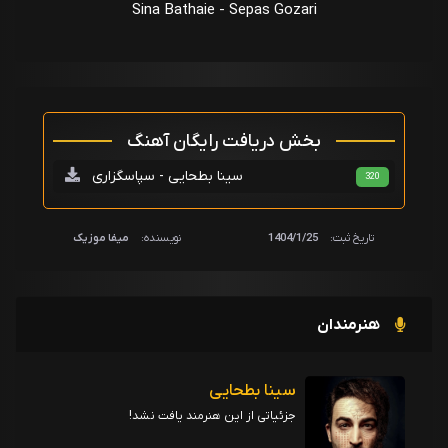
Sina Bathaie - Sepas Gozari
بخش دریافت رایگان آهنگ
سینا بطحایی - سپاسگزاری
320
تاریخ ثبت:
1404/1/25
نویسنده:
میفا موزیک
هنرمندان
سینا بطحایی
جزئیاتی از این هنرمند یافت نشد!