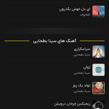
ای دل خوش بگذرون
اکمالوف
آهنگ های سینا بطحایی
سپاسگزاری
سینا بطحایی
ژوان
سینا بطحایی
تولد یک روز
سینا بطحایی
ریمیکس چرخان درویش