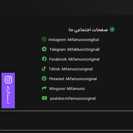
صفحات اجتماعی ما:
Instagrsm: Mifamusicorigibal
Telegram: MifaMusicOriginall
Facebook: Mifamusicoriginal
Tiktok: Mifamusicoriginal
Pinterest: Mifamusicoriginal
اینستاگرام
Wisgoon: Mifamusic
youtube:mifamusicoriginal