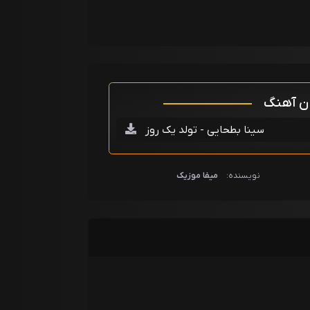
ان آهنگ
سینا بطحایی - تولد یک روز
نویسنده:
میفا موزیک