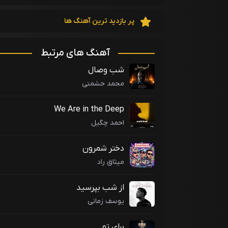
پر بازدید ترین آهنگ ها
آهنگ های مرتبط
شب وصال
محمد حشمتی
We Are in the Deep
احمد چگیل
دختر شمرون
میثاق راد
از شب بپرسید
یوسف زمانی
برای تو