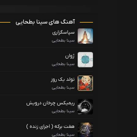
آهنگ های سینا بطحایی
سپاسگزاری
سینا بطحایی
ژوان
سینا بطحایی
تولد یک روز
سینا بطحایی
ریمیکس چرخان درویش
سینا بطحایی
هفت برکه ( اجرای زنده )
سینا بطحایی